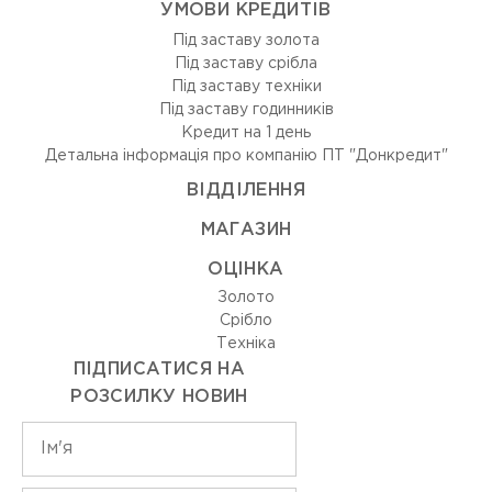
УМОВИ КРЕДИТІВ
Під заставу золота
Під заставу срібла
Під заставу техніки
Під заставу годинників
Кредит на 1 день
Детальна інформація про компанію ПТ "Донкредит"
ВIДДIЛЕННЯ
МАГАЗИН
ОЦIНКА
Золото
Срiбло
Технiка
ПІДПИСАТИСЯ НА
РОЗСИЛКУ НОВИН