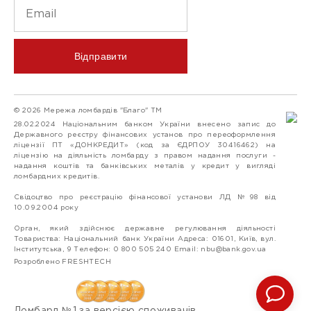
Відправити
© 2026 Мережа ломбардів "Благо" ТМ
28.02.2024 Національним банком України внесено запис до
Державного реєстру фінансових установ про переоформлення
ліцензії ПТ «ДОНКРЕДИТ» (код за ЄДРПОУ 30416462) на
ліцензію на діяльність ломбарду з правом надання послуги -
надання коштів та банківських металів у кредит у вигляді
ломбардних кредитів.
Свідоцтво про реєстрацію фінансової установи ЛД №98 від
10.09.2004 року
Орган, який здійснює державне регулювання діяльності
Товариства: Національний банк України Адреса: 01601, Київ, вул.
Інститутська, 9 Телефон: 0 800 505 240 Email:
nbu@bank.gov.ua
Розроблено FRESHTECH