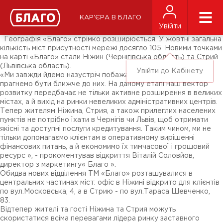
Новини
ЗМІ про нас
Підписники соц-мереж
КАР'ЄРА В БЛАГО
Ярмарки
Увійти
Різне
Географія «Благо» стрімко розширюється. У жовтні загальна
кількість міст присутності мережі досягло 105. Новими точками
на карті «Благо» стали Ніжин (Чернігівська область) та Стрий
(Львівська область).
Увійти до Кабінету
«Ми завжди йдемо назустріч побажанням нашим клієнтів,
прагнемо бути ближче до них. На даному етапі наш вектор
розвитку передбачає не тільки активне розширення в великих
містах, а й вихід на ринки невеликих адміністративних центрів.
Тепер жителям Ніжина, Стрия, а також прилеглих населених
пунктів не потрібно їхати в Чернігів чи Львів, щоб отримати
якісні та доступні послуги кредитування. Таким чином, ми не
тільки допомагаємо клієнтам в оперативному вирішенні
фінансових питань, а й економимо їх тимчасової і грошовий
ресурс », - прокоментував відкриття Віталій Соловйов,
директор з маркетингу« Благо ».
Обидва нових відділення ТМ «Благо» розташувалися в
центральних частинах міст: офіс в Ніжині відкрито для клієнтів
по вул.Московська, 4, а в Стрию - по вул.Тараса Шевченко,
83.
Відтепер жителі та гості Ніжина та Стрия можуть
скористатися всіма перевагами лідера ринку заставного