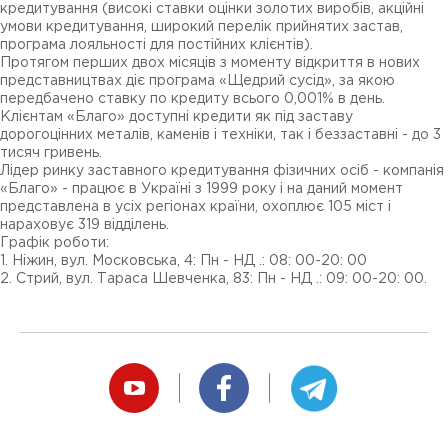
кредитування (високі ставки оцінки золотих виробів, акційні
умови кредитування, широкий перелік прийнятих застав,
програма лояльності для постійних клієнтів).
Протягом перших двох місяців з моменту відкриття в нових
представництвах діє програма «Щедрий сусід», за якою
передбачено ставку по кредиту всього 0,001% в день.
Клієнтам «Благо» доступні кредити як під заставу
дорогоцінних металів, каменів і техніки, так і беззаставні - до 3
тисяч гривень.
Лідер ринку заставного кредитування фізичних осіб - компанія
«Благо» - працює в Україні з 1999 року і на даний момент
представлена ​​в усіх регіонах країни, охоплює 105 міст і
нараховує 319 відділень.
Графік роботи:
1. Ніжин, вул. Московська, 4: Пн - НД .: 08: 00-20: 00
2. Стрий, вул. Тараса Шевченка, 83: Пн - НД .: 09: 00-20: 00.