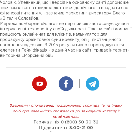
Чоловік. Упевнений, що і версія на основному сайті допоможе
тисячам клієнтів швидше дістатися до «Благо» і владнати свої
фінансові питання », - зазначив маркетинг-директор« Благо
»Віталій Соловйов.
Мережа ломбардів «Благо» не перший рік застосовує сучасні
інтерактивні технології у своїй діяльності. Так, на сайті компанії
працюють онлайн-чат для клієнтів, калькулятор для
прорахунку орієнтовної суми кредиту, опції дистанційного
погашення відсотків. З 2015 року активно впроваджуються
елементи Гейміфікація - в даний час на сайті триває інтернет-
вікторина «Морський бій».
Звернення споживачів, повідомлення споживачів та інших
осіб про належність споживача до захищеної категорії
приймаються:
Гаряча лінія
0 (800) 30-30-32
Щодня
пн-пт 8:00-21:00