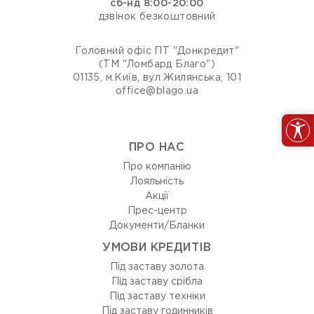
сб-нд 8:00-20:00
дзвінок безкоштовний
Головний офіс ПТ "Донкредит"
(ТМ "Ломбард Благо")
01135, м.Київ, вул Жилянська, 101
office@blago.ua
ПРО НАС
Про компанію
Лояльність
Акції
Прес-центр
Документи/Бланки
УМОВИ КРЕДИТІВ
Під заставу золота
Під заставу срібла
Під заставу техніки
Під заставу годинників