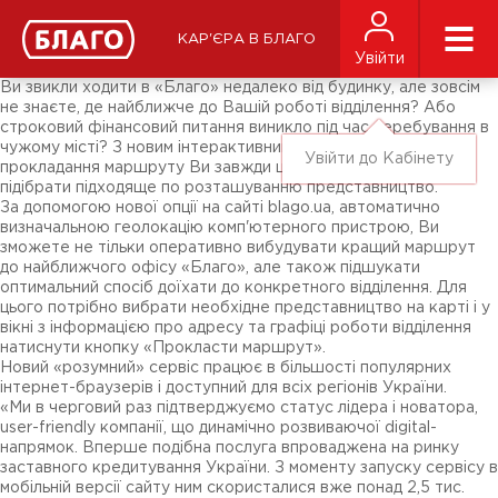
Новини
ЗМІ про нас
Підписники соц-мереж
КАР'ЄРА В БЛАГО
Ярмарки
Увійти
Різне
Ви звикли ходити в «Благо» недалеко від будинку, але зовсім
не знаєте, де найближче до Вашій роботі відділення? Або
строковий фінансовий питання виникло під час перебування в
чужому місті? З новим інтерактивним сервісом від «Благо» з
Увійти до Кабінету
прокладання маршруту Ви завжди швидко і точно зможете
підібрати підходяще по розташуванню представництво.
За допомогою нової опції на сайті blago.ua, автоматично
визначальною геолокацію комп'ютерного пристрою, Ви
зможете не тільки оперативно вибудувати кращий маршрут
до найближчого офісу «Благо», але також підшукати
оптимальний спосіб доїхати до конкретного відділення. Для
цього потрібно вибрати необхідне представництво на карті і у
вікні з інформацією про адресу та графіці роботи відділення
натиснути кнопку «Прокласти маршрут».
Новий «розумний» сервіс працює в більшості популярних
інтернет-браузерів і доступний для всіх регіонів України.
«Ми в черговий раз підтверджуємо статус лідера і новатора,
user-friendly компанії, що динамічно розвиваючої digital-
напрямок. Вперше подібна послуга впроваджена на ринку
заставного кредитування України. З моменту запуску сервісу в
мобільній версії сайту ним скористалися вже понад 2,5 тис.