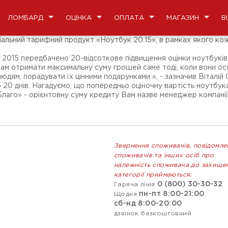
ЛОМБАРД
ОЦІНКА
ОПЛАТА
МАГАЗИН
В
альний тарифний продукт «Ноутбук 20.15», в рамках якого кожн
ічня 2015 передбачено 20-відсоткове підвищення оцінки ноутбукі
ам отримати максимальну суму грошей саме тоді, коли вони ос
юдям, порадувати їх цінними подарунками », - зазначив Віталій
 20 днів. Нагадуємо, що попередньо оціночну вартість ноутбук
«Благо» - орієнтовну суму кредиту Вам назве менеджер компані
Звернення споживачів, повідомле
споживачів та інших осіб про
належність споживача до захище
категорії приймаються:
0 (800) 30-30-32
Гаряча лінія
пн-пт 8:00-21:00
Щодня
сб-нд 8:00-20:00
дзвінок безкоштовний