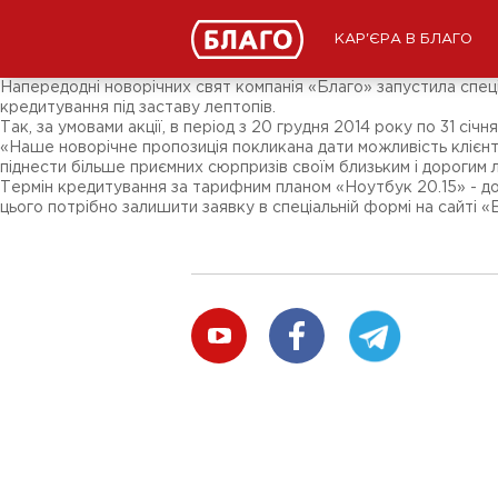
Новини
ЗМІ про нас
Підписники соц-мереж
КАР'ЄРА В БЛАГО
Ярмарки
Різне
Напередодні новорічних свят компанія «Благо» запустила спеці
кредитування під заставу лептопів.
Так, за умовами акції, в період з 20 грудня 2014 року по 31 с
«Наше новорічне пропозиція покликана дати можливість клієнт
піднести більше приємних сюрпризів своїм близьким і дорогим л
Термін кредитування за тарифним планом «Ноутбук 20.15» - до
цього потрібно залишити заявку в спеціальній формі на сайті 