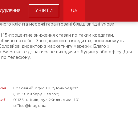
УВІЙТИ
ІДДІЛЕННЯ
UA
ого клієнта мережі гарантовані більш вигідні умови
в і 15-процентне зниження ставки по таким кредитам.
обливо потрібні. Заощадивши на кредитах, вони зможуть
 Соловйов, директор з маркетингу мережі« Благо ».
а Ви можете дізнатися не виходячи з будинку або офісу. Для
ї по телефону.
ння
Головний офіс ПТ "Донкредит"
(ТМ "Ломбард Благо")
ної
01135, м.Київ, вул Жилянська, 101
office@blago.ua