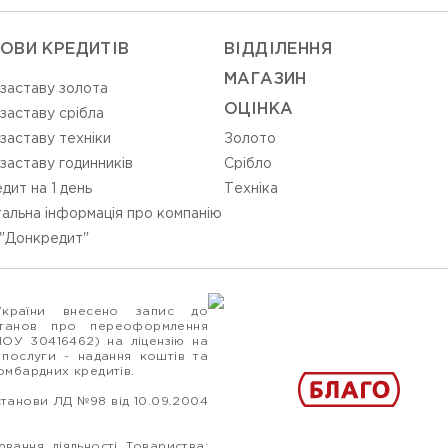
ОВИ КРЕДИТІВ
ВIДДIЛЕННЯ
МАГАЗИН
 заставу золота
ОЦIНКА
 заставу срібла
 заставу техніки
Золото
 заставу годинників
Срiбло
дит на 1 день
Технiка
альна інформація про компанію
"Донкредит"
України внесено запис до
станов про переоформлення
ПОУ 30416462) на ліцензію на
 послуги - надання коштів та
ломбардних кредитів.
станови ЛД №98 від 10.09.2004
вання діяльності Товариства: