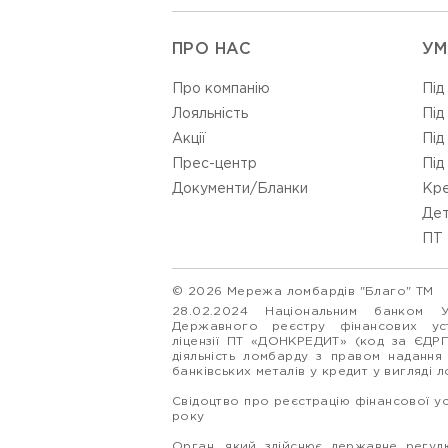
ПРО НАС
УМ
Про компанію
Під
Лояльність
Під
Акції
Під
Прес-центр
Під
Документи/Бланки
Кре
Дет
ПТ 
© 2026 Мережа ломбардів "Благо" ТМ
28.02.2024 Національним банком 
Державного реєстру фінансових у
ліцензії ПТ «ДОНКРЕДИТ» (код за ЄДР
діяльність ломбарду з правом надання
банківських металів у кредит у вигляді 
Свідоцтво про реєстрацію фінансової у
року
Орган, який здійснює державне регулю