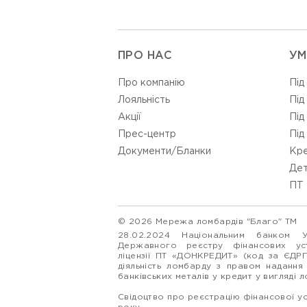
ПРО НАС
УМ
Про компанію
Під
Лояльність
Під
Акції
Під
Прес-центр
Під
Документи/Бланки
Кре
Дет
ПТ 
© 2026 Мережа ломбардів "Благо" ТМ
28.02.2024 Національним банком 
Державного реєстру фінансових у
ліцензії ПТ «ДОНКРЕДИТ» (код за ЄДР
діяльність ломбарду з правом надання
банківських металів у кредит у вигляді 
Свідоцтво про реєстрацію фінансової у