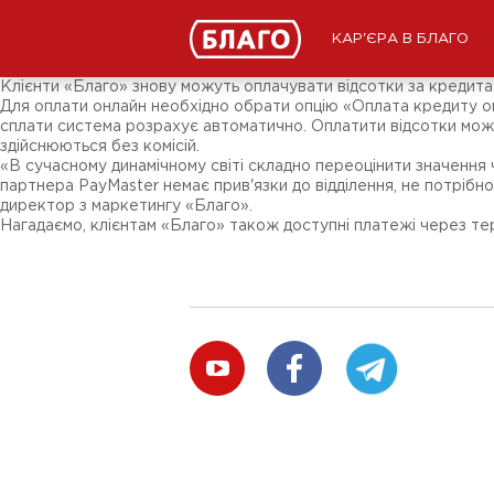
Новини
ЗМІ про нас
Підписники соц-мереж
КАР'ЄРА В БЛАГО
Ярмарки
Різне
Клієнти «Благо» знову можуть оплачувати відсотки за кредитах
Для оплати онлайн необхідно обрати опцію «Оплата кредиту onlin
сплати система розрахує автоматично. Оплатити відсотки можн
здійснюються без комісій.
«В сучасному динамічному світі складно переоцінити значення
партнера PаyMaster немає прив'язки до відділення, не потрібно
директор з маркетингу «Благо».
Нагадаємо, клієнтам «Благо» також доступні платежі через тер