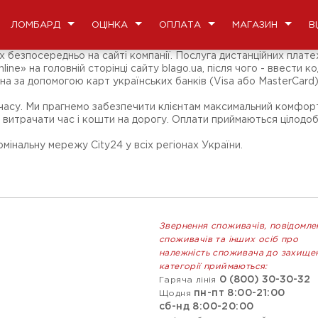
ЛОМБАРД
ОЦІНКА
ОПЛАТА
МАГАЗИН
В
 безпосередньо на сайті компанії. Послуга дистанційних плате
e» на головній сторінці сайту blago.ua, після чого - ввести ко
а за допомогою карт українських банків (Visa або MasterCard)
 часу. Ми прагнемо забезпечити клієнтам максимальний комфорт
 витрачати час і кошти на дорогу. Оплати приймаються цілодобо
мінальну мережу City24 у всіх регіонах України.
Звернення споживачів, повідомле
споживачів та інших осіб про
належність споживача до захище
категорії приймаються:
0 (800) 30-30-32
Гаряча лінія
пн-пт 8:00-21:00
Щодня
сб-нд 8:00-20:00