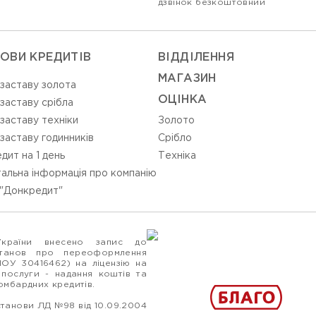
дзвінок безкоштовний
ОВИ КРЕДИТІВ
ВIДДIЛЕННЯ
МАГАЗИН
 заставу золота
ОЦIНКА
 заставу срібла
 заставу техніки
Золото
 заставу годинників
Срiбло
дит на 1 день
Технiка
альна інформація про компанію
"Донкредит"
України внесено запис до
станов про переоформлення
ПОУ 30416462) на ліцензію на
 послуги - надання коштів та
ломбардних кредитів.
станови ЛД №98 від 10.09.2004