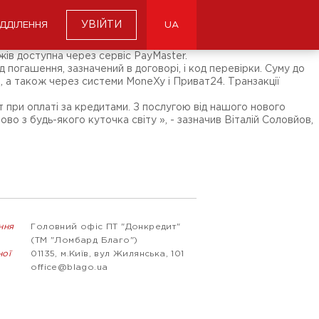
УВІЙТИ
ІДДІЛЕННЯ
UA
жів доступна через сервіс PayMaster.
д погашення, зазначений в договорі, і код перевірки. Суму до
, а також через системи MoneXy і Приват24. Транзакції
 при оплаті за кредитами. З послугою від нашого нового
во з будь-якого куточка світу », - зазначив Віталій Соловйов,
ння
Головний офіс ПТ "Донкредит"
(ТМ "Ломбард Благо")
ної
01135, м.Київ, вул Жилянська, 101
office@blago.ua