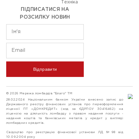
Технiка
ПІДПИСАТИСЯ НА
РОЗСИЛКУ НОВИН
Відправити
© 2026 Мережа ломбардів "Благо" ТМ
28.02.2024 Національним банком України внесено запис до
Державного реєстру фінансових установ про переоформлення
ліцензії ПТ «ДОНКРЕДИТ» (код за ЄДРПОУ 30416462) на
ліцензію на діяльність ломбарду з правом надання послуги -
надання коштів та банківських металів у кредит у вигляді
ломбардних кредитів.
Свідоцтво про реєстрацію фінансової установи ЛД №98 від
10.09.2004 року