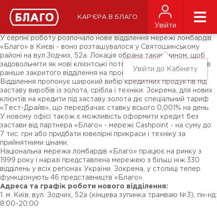
Новини
ЗМІ про нас
Підписники соц-мереж
КАР'ЄРА В БЛАГО
Ярмарки
Увійти
Різне
У серпні роботу розпочало нове відділення мережі ломбардів
«Благо» в Києві - воно розташувалося у Святошинському
районі на вул.Зодчих, 52а. Локація обрана таким чином, щоб
задовольнити як нові клієнтські потоки, так і потреби клієнтів
Увійти до Кабінету
раніше закритого відділення на просп.Леся Курбаса, 20.
Відділення пропонує широкий вибір кредитних продуктів під
заставу виробів із золота, срібла і техніки. Зокрема, для нових
клієнтів на кредити під заставу золота діє спеціальний тариф
«Тест-Драйв», що передбачає ставку всього 0,001% на день.
У новому офісі також є можливість оформити кредит без
застави від партнера «Благо» - мережі Cashpoint - на суму до
7 тис. грн або придбати ювелірні прикраси і техніку за
прийнятними цінами.
Національна мережа ломбардів «Благо» працює на ринку з
1999 року і наразі представлена мережею з більш ніж 330
відділень у всіх регіонах України. Зокрема, у столиці тепер
функціонують 46 представництв «Благо».
Адреса та графік роботи нового відділення:
1. м. Київ, вул. Зодчих, 52а (кінцева зупинка трамваю №3), пн-нд:
8:00-20:00