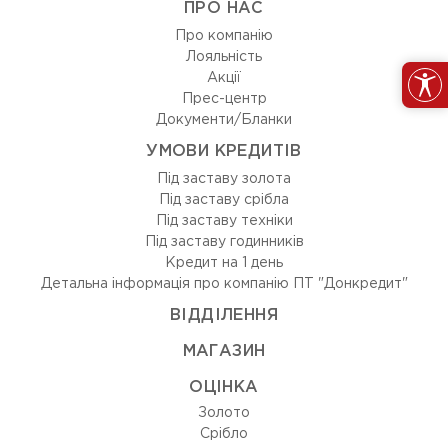
ПРО НАС
Про компанію
Лояльність
Акції
Прес-центр
Документи/Бланки
УМОВИ КРЕДИТІВ
Під заставу золота
Під заставу срібла
Під заставу техніки
Під заставу годинників
Кредит на 1 день
Детальна інформація про компанію ПТ "Донкредит"
ВIДДIЛЕННЯ
МАГАЗИН
ОЦIНКА
Золото
Срiбло