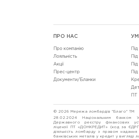
ПРО НАС
УМ
Про компанію
Під
Лояльність
Під
Акції
Під
Прес-центр
Під
Документи/Бланки
Кре
Дет
ПТ 
© 2026 Мережа ломбардів "Благо" ТМ
28.02.2024 Національним банком 
Державного реєстру фінансових у
ліцензії ПТ «ДОНКРЕДИТ» (код за ЄДР
діяльність ломбарду з правом надання
банківських металів у кредит у вигляді 