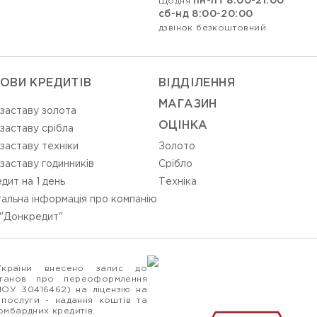
пн-пт 8:00-21:00
Щодня
сб-нд 8:00-20:00
дзвінок безкоштовний
ОВИ КРЕДИТІВ
ВIДДIЛЕННЯ
МАГАЗИН
 заставу золота
ОЦIНКА
 заставу срібла
 заставу техніки
Золото
 заставу годинників
Срiбло
дит на 1 день
Технiка
альна інформація про компанію
"Донкредит"
України внесено запис до
станов про переоформлення
ПОУ 30416462) на ліцензію на
 послуги - надання коштів та
ломбардних кредитів.