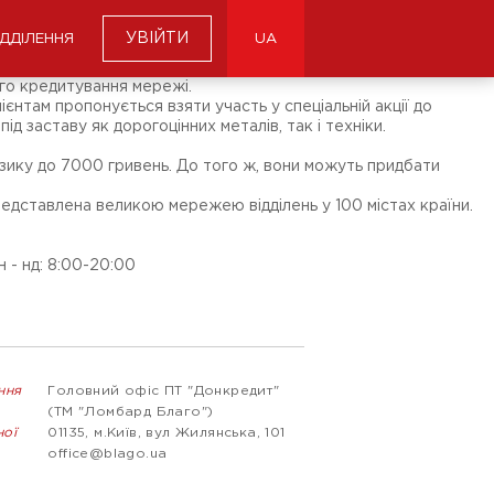
УВІЙТИ
ІДДІЛЕННЯ
UA
ого кредитування мережі.
нтам пропонується взяти участь у спеціальній акції до
д заставу як дорогоцінних металів, так і техніки.
зику до 7000 гривень. До того ж, вони можуть придбати
редставлена великою мережею відділень у 100 містах країни.
н - нд: 8:00-20:00
ння
Головний офіс ПТ "Донкредит"
(ТМ "Ломбард Благо")
ної
01135, м.Київ, вул Жилянська, 101
office@blago.ua