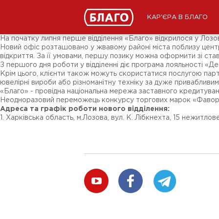
Новини
ЗМІ про нас
Підписники соц-мереж
КАР'ЄРА В БЛАГО
Ярмарки
Різне
На початку липня перше відділення «Благо» відкрилося у Лозов
Новий офіс розташовано у жвавому районі міста поблизу центра
відкриття. За її умовами, першу позику можна оформити зі став
З першого дня роботи у відділенні діє програма лояльності «Д
Крім цього, клієнти також можуть скористатися послугою парт
ювелірні вироби або різноманітну техніку за дуже привабливим
«Благо» - провідна національна мережа заставного кредитуванн
Неодноразовий переможець конкурсу торгових марок «Фавори
Адреса та графік роботи нового відділення:
1. Харківська область, м.Лозова, вул. К. Лібкнехта, 15 нежитло