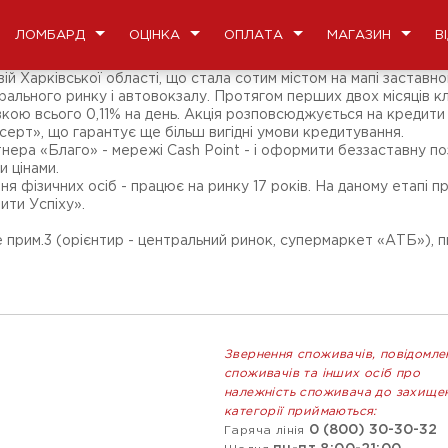
ЛОМБАРД
ОЦІНКА
ОПЛАТА
МАГАЗИН
В
ій Харківської області, що стала сотим містом на мапі заставн
льного ринку і автовокзалу. Протягом перших двох місяців кліє
кою всього 0,11% на день. Акція розповсюджується на кредити пі
есерт», що гарантує ще більш вигідні умови кредитування.
нера «Благо» - мережі Cash Point - і оформити беззаставну по
и цінами.
я фізичних осіб - працює на ринку 17 років. На даному етапі п
ти Успіху».
ве прим.3 (орієнтир - центральний ринок, супермаркет «АТБ»), п
Звернення споживачів, повідомле
споживачів та інших осіб про
належність споживача до захище
категорії приймаються:
0 (800) 30-30-32
Гаряча лінія