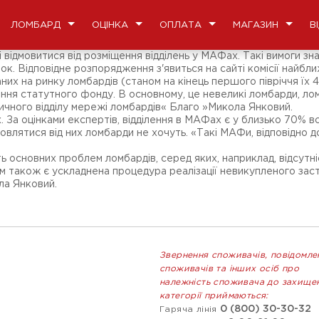
ЛОМБАРД
ОЦІНКА
ОПЛАТА
МАГАЗИН
В
 і відмовитися від розміщення відділень у МАФах. Такі вимоги 
ок. Відповідне розпорядження з'явиться на сайті комісії найбл
их на ринку ломбардів (станом на кінець першого півріччя їх 
ня статутного фонду. В основному, це невеликі ломбарди, ло
дичного відділу мережі ломбардів« Благо »Микола Янковий.
За оцінками експертів, відділення в МАФах є у близько 70% в
дмовлятися від них ломбарди не хочуть. «Такі МАФи, відповідно 
ть основних проблем ломбардів, серед яких, наприклад, відсутн
 також є ускладнена процедура реалізації невикупленого заста
ла Янковий.
Звернення споживачів, повідомле
споживачів та інших осіб про
належність споживача до захище
категорії приймаються:
0 (800) 30-30-32
Гаряча лінія