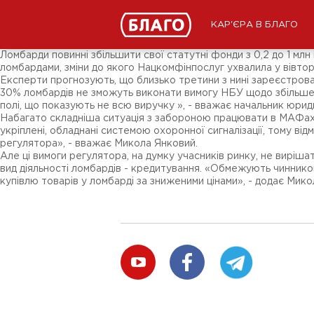
Новини
ЗМІ про нас
Підписники соц-мереж
КАР'ЄРА В БЛАГО
Ярмарки
Різне
Ломбарди повинні збільшити свої статутні фонди з 0,2 до 1 млн
ломбардами, зміни до якого Нацкомфінпослуг ухвалила у вівтор
Експерти прогнозують, що близько третини з нині зареєстрован
30% ломбардів не зможуть виконати вимогу НБУ щодо збільшен
полі, що показують не всю виручку », - вважає начальник юри
Набагато складніша ситуація з забороною працювати в МАФах. 
укріплені, обладнані системою охоронної сигналізації, тому ві
регулятора», - вважає Микола Янковий.
Але ці вимоги регулятора, на думку учасників ринку, не виріша
вид діяльності ломбардів - кредитування. «Обмежують чинником
купівлю товарів у ломбарді за зниженими цінами», - додає Мико