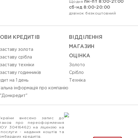
пн-пт 8:00-21:00
Щодня
сб-нд 8:00-20:00
дзвінок безкоштовний
ОВИ КРЕДИТІВ
ВIДДIЛЕННЯ
МАГАЗИН
 заставу золота
ОЦIНКА
 заставу срібла
 заставу техніки
Золото
 заставу годинників
Срiбло
дит на 1 день
Технiка
альна інформація про компанію
"Донкредит"
України внесено запис до
станов про переоформлення
ПОУ 30416462) на ліцензію на
 послуги - надання коштів та
ломбардних кредитів.