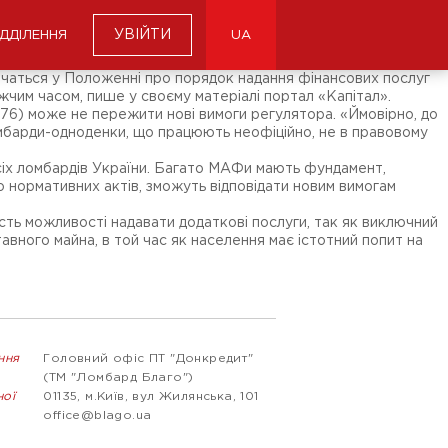
УВІЙТИ
ІДДІЛЕННЯ
UA
значаться у Положенні про порядок надання фінансових послуг
ижчим часом, пише у своєму матеріалі портал «Капітал».
476) може не пережити нові вимоги регулятора. «Ймовірно, до
мбарди-одноденки, що працюють неофіційно, не в правовому
сіх ломбардів України. Багато МАФи мають фундамент,
до нормативних актів, зможуть відповідати новим вимогам
ість можливості надавати додаткові послуги, так як виключний
вного майна, в той час як населення має істотний попит на
ння
Головний офіс ПТ "Донкредит"
(ТМ "Ломбард Благо")
ної
01135, м.Київ, вул Жилянська, 101
office@blago.ua