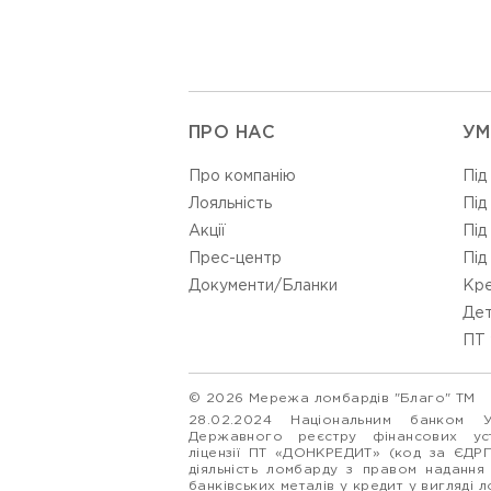
ПРО НАС
УМ
Про компанію
Під
Лояльність
Під
Акції
Під
Прес-центр
Під
Документи/Бланки
Кре
Дет
ПТ 
© 2026 Мережа ломбардів "Благо" ТМ
28.02.2024 Національним банком 
Державного реєстру фінансових у
ліцензії ПТ «ДОНКРЕДИТ» (код за ЄДР
діяльність ломбарду з правом надання
банківських металів у кредит у вигляді 