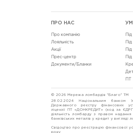
ПРО НАС
УМ
Про компанію
Під
Лояльність
Під
Акції
Під
Прес-центр
Під
Документи/Бланки
Кре
Дет
ПТ 
© 2026 Мережа ломбардів "Благо" ТМ
28.02.2024 Національним банком 
Державного реєстру фінансових у
ліцензії ПТ «ДОНКРЕДИТ» (код за ЄДР
діяльність ломбарду з правом надання
банківських металів у кредит у вигляді 
Свідоцтво про реєстрацію фінансової у
року