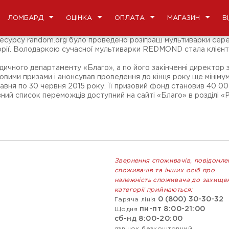
ЛОМБАРД
ОЦІНКА
ОПЛАТА
МАГАЗИН
В
ресурсу random.org було проведено розіграш мультиварки серед 
егорії. Володаркою сучасної мультиварки REDMOND стала клієн
ичного департаменту «Благо», а по його закінченні директор з
овими призами і анонсував проведення до кінця року ще мінімум
травня по 30 червня 2015 року. Її призовий фонд становив 40 0
ний список переможців доступний на сайті «Благо» в розділі «
Звернення споживачів, повідомле
споживачів та інших осіб про
належність споживача до захище
категорії приймаються:
0 (800) 30-30-32
Гаряча лінія
пн-пт 8:00-21:00
Щодня
сб-нд 8:00-20:00
дзвінок безкоштовний