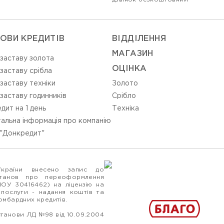
ОВИ КРЕДИТІВ
ВIДДIЛЕННЯ
МАГАЗИН
 заставу золота
ОЦIНКА
 заставу срібла
 заставу техніки
Золото
 заставу годинників
Срiбло
дит на 1 день
Технiка
альна інформація про компанію
"Донкредит"
України внесено запис до
станов про переоформлення
ПОУ 30416462) на ліцензію на
 послуги - надання коштів та
ломбардних кредитів.
станови ЛД №98 від 10.09.2004