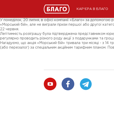
Новини
ЗМІ про нас
Підписники соц-мереж
КАР'ЄРА В БЛАГО
Ярмарки
Різне
У понеділок, 20 липня, в офісі компанії «Благо» за допомогою 
«Морський бій», але не виграли призи першої або другої кат
22 червня.
Легітимність розіграшу була підтверджена представником юрид
регулярно проводить різного роду акції з подарунками та грош
Нагадуємо, що акція «Морський бій» тривала три місяці - з 14 
(або перезалог) за спеціальним акційним тарифним планом. Пов