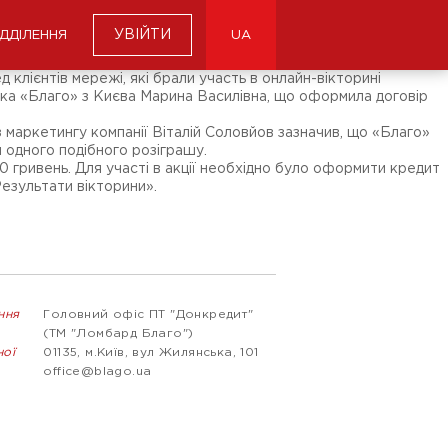
УВІЙТИ
ІДДІЛЕННЯ
UA
клієнтів мережі, які брали участь в онлайн-вікторині
тка «Благо» з Києва Марина Василівна, що оформила договір
 маркетингу компанії Віталій Соловйов зазначив, що «Благо»
 одного подібного розіграшу.
00 гривень. Для участі в акції необхідно було оформити кредит
Результати вікторини».
ння
Головний офіс ПТ "Донкредит"
(ТМ "Ломбард Благо")
ної
01135, м.Київ, вул Жилянська, 101
office@blago.ua