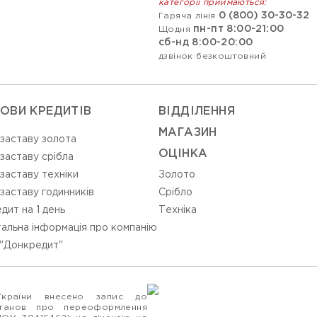
категорії приймаються:
0 (800) 30-30-32
Гаряча лінія
пн-пт 8:00-21:00
Щодня
сб-нд 8:00-20:00
дзвінок безкоштовний
ОВИ КРЕДИТІВ
ВIДДIЛЕННЯ
МАГАЗИН
 заставу золота
ОЦIНКА
 заставу срібла
 заставу техніки
Золото
 заставу годинників
Срiбло
дит на 1 день
Технiка
альна інформація про компанію
"Донкредит"
України внесено запис до
станов про переоформлення