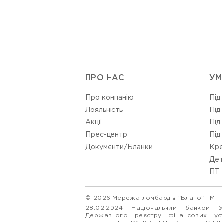
ПРО НАС
УМ
Про компанію
Під
Лояльність
Під
Акції
Під
Прес-центр
Під
Документи/Бланки
Кре
Дет
ПТ 
© 2026 Мережа ломбардів "Благо" ТМ
28.02.2024 Національним банком 
Державного реєстру фінансових у