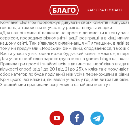
Новини
ЗМІ про нас
Підписники соц-мереж
КАР'ЄРА В БЛАГО
Ярмарки
Різне
Компанія «Благо» продовжує дивувати своїх клієнтів і випуск
гривень, а також взяти участь у розіграші мультиварки.
«Для нашої компанії важливо не просто допомогти клієнту зала
сервісом, проводимо різноманітні акції, розіграші, а в кінці м
нашому сайті. Так з'явилася онлайн-акція «П'ятнашки», в якій 
тому ми придумали «Морський бій», який, сподіваємося, також
Взяти участь у вікторині може будь-який клієнт «Благо», в пе
Для участі необхідно зареєструватися на games.blago.ua, вказ
Правила гри прості і знайомі всім з дитинства: необхідно вга
кількості спроб (від 1 до 20 і від 21 до 25), у клієнта є можли
обох категоріях буде поділений між усіма переможцями в рівни
Крім цього, всі клієнти, які взяли участь у грі, але витратив 
З офіційними правилами акції можна ознайомитися тут.