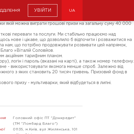
УВІЙТИ
ІДДІЛЕННЯ
UA
ки якій можна виграти грошові призи на загальну суму 40 000
аткові переваги та послуги. Ми стабільно працюємо над
 щось нове і цікаве, що дозволило б відпочити і розважитися на
азала нам, що потрібно продовжувати розвивати цей напрямок,
 Благо »Віталій Соловйов.
ним акційним тарифним планом.
), логін і пароль (вказані на карті), а також номер телефону.
ловне - використовувати якомога менше спроб. Залежно від
ір кожного з яких становить 20 тисяч гривень. Призовий фонд в
кового призу - мультиварки, який відбудеться в липні.
ння
Головний офіс ПТ "Донкредит"
(ТМ "Ломбард Благо")
ної
01135, м.Київ, вул Жилянська, 101