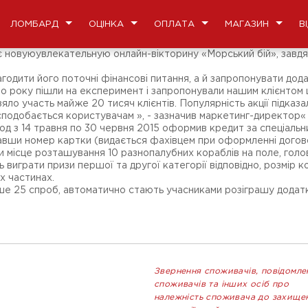
ЛОМБАРД
ОЦІНКА
ОПЛАТА
МАГАЗИН
В
ає новуюувлекательную онлайн-вікторину «Морський бій», завдя
годити його поточні фінансові питання, а й запропонувати дод
инуло року пішли на експеримент і запропонували нашим клієнтом
взяло участь майже 20 тисяч клієнтів. Популярність акції підк
 сподобається користувачам », - зазначив маркетинг-директор«
ріод з 14 травня по 30 червня 2015 оформив кредит за спеціаль
авши номер картки (видається фахівцем при оформленні договору
дати місце розташування 10 разнопалубних кораблів на поле, го
вість виграти призи першої та другої категорії відповідно, розм
х частинах.
більше 25 спроб, автоматично стають учасниками розіграшу додат
Звернення споживачів, повідомле
споживачів та інших осіб про
належність споживача до захище