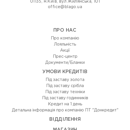
01135, м.Київ, вул Жилянська, 101
office@blago.ua
ПРО НАС
Про компанію
Лояльність
Акції
Прес-центр
Документи/Бланки
УМОВИ КРЕДИТІВ
Під заставу золота
Під заставу срібла
Під заставу техніки
Під заставу годинників
Кредит на 1 день
Детальна інформація про компанію ПТ "Донкредит"
ВIДДIЛЕННЯ
МАГАЗИН