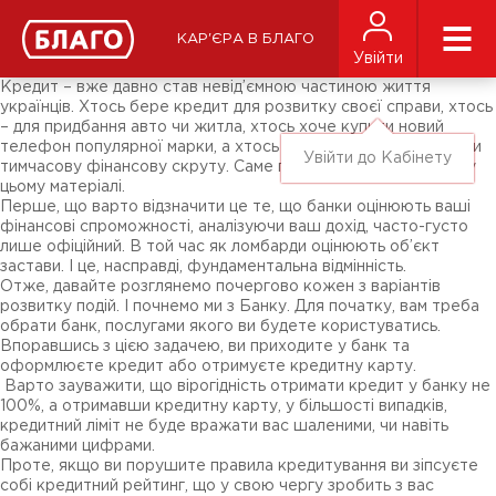
Новини
ЗМІ про нас
Підписники соц-мереж
КАР'ЄРА В БЛАГО
Ярмарки
Увійти
Різне
Кредит – вже давно став невід’ємною частиною життя
українців. Хтось бере кредит для розвитку своєї справи, хтось
– для придбання авто чи житла, хтось хоче купити новий
телефон популярної марки, а хтось – для того, щоб подолати
Увійти до Кабінету
тимчасову фінансову скруту. Саме про останніх і піде мова у
цьому матеріалі.
Перше, що варто відзначити це те, що банки оцінюють ваші
фінансові спроможності, аналізуючи ваш дохід, часто-густо
лише офіційний. В той час як ломбарди оцінюють об’єкт
застави. І це, насправді, фундаментальна відмінність.
Отже, давайте розглянемо почергово кожен з варіантів
розвитку подій. І почнемо ми з Банку. Для початку, вам треба
обрати банк, послугами якого ви будете користуватись.
Впоравшись з цією задачею, ви приходите у банк та
оформлюєте кредит або отримуєте кредитну карту.
Варто зауважити, що вірогідність отримати кредит у банку не
100%, а отримавши кредитну карту, у більшості випадків,
кредитний ліміт не буде вражати вас шаленими, чи навіть
бажаними цифрами.
Проте, якщо ви порушите правила кредитування ви зіпсуєте
собі кредитний рейтинг, що у свою чергу зробить з вас