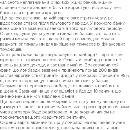
«злісного неплатника» в очах всіх інших банків. Іншими
словами – ви не зможете більше користуватись послугами
банків для отримання кредитів.
Ще одною деталлю, на якій варто загострити увагу, це
відсоткова ставка після пільгового періоду. У кожного банку
вона різна та зазвичай далека від того ж пільгового періоду.
Отже, підсумовуючи умови отримання банківської карти та
ризики можна сказати, що цей варіант навряд чи можна
вважати оптимальним для вирішення тимчасових фінансових
труднощів.
Але що ж може на це запропонувати ломбард? Перше – це
вірогідність отримання позики. Оскільки ломбард оцінює не
рівень вашого доходу, а заставне майно. Враховуючи той
факт, що ломбарди, зазвичай, приймають понад 200 видів
застав вірогідність отримати кредит у ломбарді становить 99%,
що значно перевищує такий самий показник у банків.
Безумовною перевагою ломбардів є швидкість прийняття
рішення. Зазвичай на це у спеціалістів йде до 10 хвилин, що
значно менше ніж у відділенні банків.
Ще одною перевагою ломбардів є те, що у цьому випадку ви
ризикуєте лише заставним майном, яке, в разі порушення вами
умов договору буде реалізовано. А це жодним чином не
торкнеться вашого кредитного рейтингу.
Окремо варто відзначити, що у ломбарді на вас чекає гнучка
система пролонгації кредиту, програма лояльності та різні