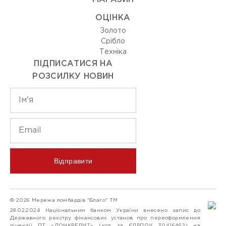
ОЦIНКА
Золото
Срiбло
Технiка
ПІДПИСАТИСЯ НА
РОЗСИЛКУ НОВИН
Відправити
© 2026 Мережа ломбардів "Благо" ТМ
28.02.2024 Національним банком України внесено запис до
Державного реєстру фінансових установ про переоформлення
ліцензії ПТ «ДОНКРЕДИТ» (код за ЄДРПОУ 30416462) на