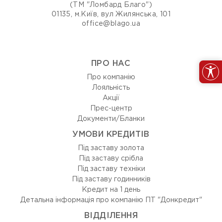
(ТМ "Ломбард Благо")
01135, м.Київ, вул Жилянська, 101
office@blago.ua
ПРО НАС
Про компанію
Лояльність
Акції
Прес-центр
Документи/Бланки
УМОВИ КРЕДИТІВ
Під заставу золота
Під заставу срібла
Під заставу техніки
Під заставу годинників
Кредит на 1 день
Детальна інформація про компанію ПТ "Донкредит"
ВIДДIЛЕННЯ