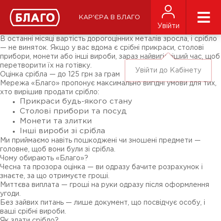
Новини
ЗМІ про нас
Підписники соц-мереж
КАР'ЄРА В БЛАГО
Ярмарки
Увійти
Різне
В останні місяці вартість дорогоцінних металів зросла, і срібло
— не виняток. Якщо у вас вдома є срібні прикраси, столові
прибори, монети або інші вироби, зараз найвигідніший час, щоб
перетворити їх на готівку.
Увійти до Кабінету
Оцінка срібла — до 125 грн за грам
Мережа «Благо» пропонує максимально вигідні умови для тих,
хто вирішив продати срібло:
Прикраси будь-якого стану
Столові прибори та посуд
Монети та злитки
Інші вироби зі срібла
Ми приймаємо навіть пошкоджені чи зношені предмети —
головне, щоб вони були зі срібла.
Чому обирають «Благо»?
Чесна та прозора оцінка — ви одразу бачите розрахунок і
знаєте, за що отримуєте гроші.
Миттєва виплата — гроші на руки одразу після оформлення
угоди.
Без зайвих питань — лише документ, що посвідчує особу, і
ваші срібні вироби.
Як здати срібло?