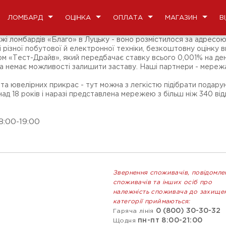
ЛОМБАРД
ОЦІНКА
ОПЛАТА
МАГАЗИН
В
 ломбардів «Благо» в Луцьку - воно розмістилося за адресою: 
 різної побутової й електронної техніки, безкоштовну оцінку вир
м «Тест-Драйв», який передбачає ставку всього 0,001% на ден
та немає можливості залишити заставу. Наші партнери - мережа
а ювелірних прикрас - тут можна з легкістю підібрати подарун
 18 років і наразі представлена мережею з більш ніж 340 відд
8:00-19:00
Звернення споживачів, повідомле
споживачів та інших осіб про
належність споживача до захище
категорії приймаються:
0 (800) 30-30-32
Гаряча лінія
пн-пт 8:00-21:00
Щодня