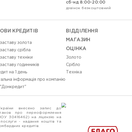
сб-нд 8:00-20:00
дзвінок безкоштовний
ОВИ КРЕДИТІВ
ВIДДIЛЕННЯ
МАГАЗИН
 заставу золота
ОЦIНКА
 заставу срібла
 заставу техніки
Золото
 заставу годинників
Срiбло
дит на 1 день
Технiка
альна інформація про компанію
"Донкредит"
України внесено запис до
станов про переоформлення
ПОУ 30416462) на ліцензію на
 послуги - надання коштів та
ломбардних кредитів.