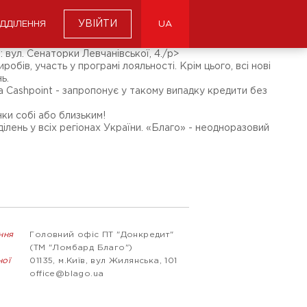
УВІЙТИ
ІДДІЛЕННЯ
UA
вул. Сенаторки Левчанівської, 4./p>
обів, участь у програмі лояльності. Крім цього, всі нові
ь.
 Cashpoint - запропонує у такому випадку кредити без
ки собі або близьким!
ілень у всіх регіонах України. «Благо» - неодноразовий
ння
Головний офіс ПТ "Донкредит"
(ТМ "Ломбард Благо")
ної
01135, м.Київ, вул Жилянська, 101
office@blago.ua