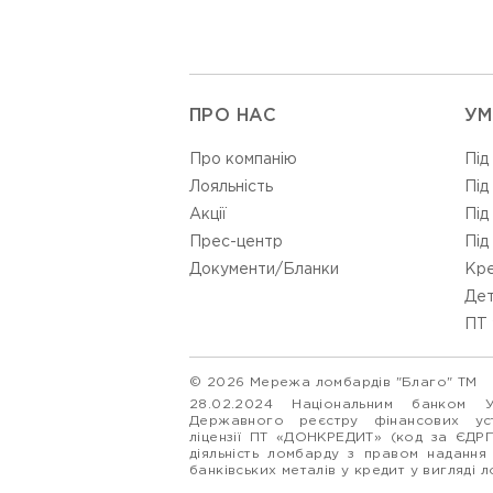
ПРО НАС
УМ
Про компанію
Під
Лояльність
Під
Акції
Під
Прес-центр
Під
Документи/Бланки
Кре
Дет
ПТ 
© 2026 Мережа ломбардів "Благо" ТМ
28.02.2024 Національним банком 
Державного реєстру фінансових у
ліцензії ПТ «ДОНКРЕДИТ» (код за ЄДР
діяльність ломбарду з правом надання
банківських металів у кредит у вигляді 