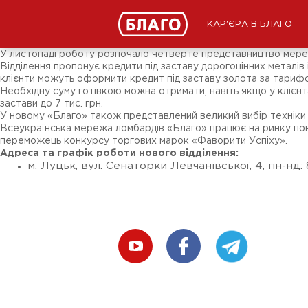
Новости
СМИ о нас
Подписчикам соц-сетей
КАР'ЄРА В БЛАГО
Ярмарки
Разное
У листопаді роботу розпочало четверте представництво мережі
Відділення пропонує кредити під заставу дорогоцінних металів і
клієнти можуть оформити кредит під заставу золота за тарифо
Необхідну суму готівкою можна отримати, навіть якщо у клієн
застави до 7 тис. грн.
У новому «Благо» також представлений великий вибір техніки т
Всеукраїнська мережа ломбардів «Благо» працює на ринку понад
переможець конкурсу торгових марок «Фаворити Успіху».
Адреса та графік роботи нового відділення:
м. Луцьк, вул. Сенаторки Левчанівської, 4, пн-нд: 