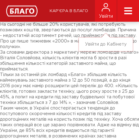
Новини
ЗМІ про нас
Підписники соц-мереж
КАР'ЄРА В БЛАГО
Ярмарки
Увійти
Різне
На сьогодні не більше 20% користувачів, які потребують
позикових коштів, звертаються до послуг ломбардів. Причина
- недостатній асортимент речей, що приймаються під заставу.
Про це пише тижневик «2000» в матеріалі «Протриматися до
Увійти до Кабінету
получки».
За словами директора з маркетингу мережі ломбардів «Благо»
Віталія Соловйова, кількість клієнтів могла б зрости в разі
збільшення кількості категорій заставного майна, що
приймається.
Тільки за останній рік ломбард «Благо» збільшив кількість
найменувань заставного майна з 12 до 50 позицій, а до кінця
2016 року має намір розширити цей перелік до 400. «Кількість
клієнтів, готових закласти техніку, цього року зросте з 25 до
45%, а попит на кредити під заставу будівельної та побутової
техніки збільшиться з 7 до 14% », - зазначив Соловйов.
Таким чином, в Україні спостерігається тенденція до
поступового скорочення кількості кредитів під заставу
дорогоцінних металів на користь позик під техніку. Хоча обсяги
таких операцій все ще зарано порівнювати. Адже на відміну від
України, де 85% всіх кредитів видаються під гарантії
дорогоцінних металів, в розвинених країнах заставна