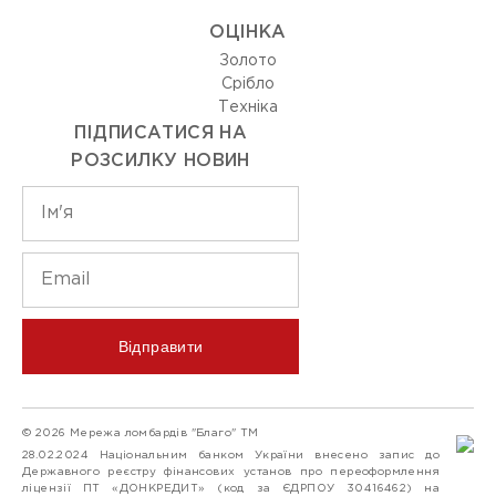
ОЦIНКА
Золото
Срiбло
Технiка
ПІДПИСАТИСЯ НА
РОЗСИЛКУ НОВИН
Відправити
© 2026 Мережа ломбардів "Благо" ТМ
28.02.2024 Національним банком України внесено запис до
Державного реєстру фінансових установ про переоформлення
ліцензії ПТ «ДОНКРЕДИТ» (код за ЄДРПОУ 30416462) на