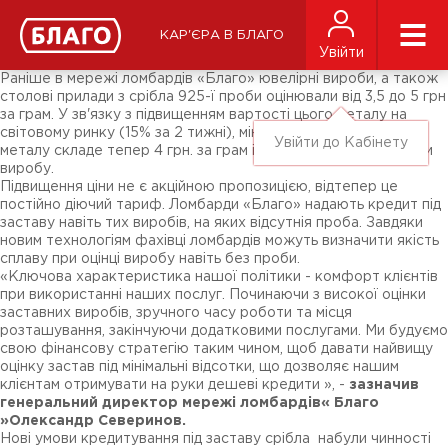
Новини
ЗМІ про нас
Підписники соц-мереж
КАР'ЄРА В БЛАГО
Ярмарки
Увійти
Різне
Раніше в мережі ломбардів «Благо» ювелірні вироби, а також
столові прилади з срібла 925-ї проби оцінювали від 3,5 до 5 грн
за грам. У зв'язку з підвищенням вартості цього металу на
світовому ринку (15% за 2 тижні), мінімальна сума оцінки
Увійти до Кабінету
металу складе тепер 4 грн. за грам і більше, залежно від ваги
виробу.
Підвищення ціни не є акційною пропозицією, відтепер це
постійно діючий тариф. Ломбарди «Благо» надають кредит під
заставу навіть тих виробів, на яких відсутнія проба. Завдяки
новим технологіям фахівці ломбардів можуть визначити якість
сплаву при оцінці виробу навіть без проби.
«Ключова характеристика нашої політики - комфорт клієнтів
при використанні наших послуг. Починаючи з високої оцінки
заставних виробів, зручного часу роботи та місця
розташування, закінчуючи додатковими послугами. Ми будуємо
свою фінансову стратегію таким чином, щоб давати найвищу
оцінку застав під мінімальні відсотки, що дозволяє нашим
клієнтам отримувати на руки дешеві кредити », -
зазначив
генеральний директор мережі ломбардів« Благо
»Олександр Северинов.
Нові умови кредитування під заставу срібла набули чинності