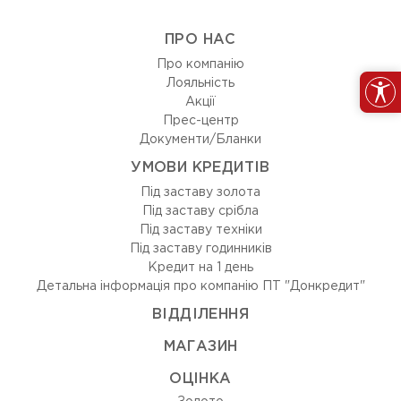
ПРО НАС
Про компанію
Лояльність
Акції
Прес-центр
Документи/Бланки
УМОВИ КРЕДИТІВ
Під заставу золота
Під заставу срібла
Під заставу техніки
Під заставу годинників
Кредит на 1 день
Детальна інформація про компанію ПТ "Донкредит"
ВIДДIЛЕННЯ
МАГАЗИН
ОЦIНКА