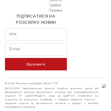
Золото
Срiбло
Технiка
ПІДПИСАТИСЯ НА
РОЗСИЛКУ НОВИН
Відправити
© 2026 Мережа ломбардів "Благо" ТМ
28.02.2024 Національним банком України внесено запис до
Державного реєстру фінансових установ про переоформлення
ліцензії ПТ «ДОНКРЕДИТ» (код за ЄДРПОУ 30416462) на
ліцензію на діяльність ломбарду з правом надання послуги -
надання коштів та банківських металів у кредит у вигляді
ломбардних кредитів.