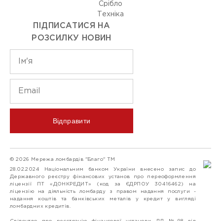
Срiбло
Технiка
ПІДПИСАТИСЯ НА
РОЗСИЛКУ НОВИН
Відправити
© 2026 Мережа ломбардів "Благо" ТМ
28.02.2024 Національним банком України внесено запис до
Державного реєстру фінансових установ про переоформлення
ліцензії ПТ «ДОНКРЕДИТ» (код за ЄДРПОУ 30416462) на
ліцензію на діяльність ломбарду з правом надання послуги -
надання коштів та банківських металів у кредит у вигляді
ломбардних кредитів.