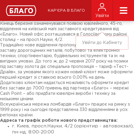
Новини
ЗМІ про нас
Підписники соц-мереж
КАР'ЄРА В БЛАГО
Ярмарки
Увійти
Різне
Кінець березня ознаменувався появою ювілейного, 45-го,
відділення на київській мапі заставного кредитування від
«Благо». Новий офіс розташувався в Голосіївському районі
столиці – на просп.Науки, 4/2.
Увійти до Кабінету
Традиційно нове відділення пропонує клієнтам позики під
заставу дорогоцінних металів, побутової та електронної
техніки, спортінвентарю, будівельних інструментів та ін. на
вигідних умовах. До того ж, до 2 червня 2017 року на позики
під заставу золота діє спеціальна пропозиція – тариф «Тест-
Драйв», за умовами якого кожен новий клієнт може оформити
перший кредит зі ставкою всього 0,001% на день.
Додатково клієнтам надається можливість оформити кредит
без застави до 7000 гривень від партнера «Благо» – мережі
Cash Point – або придбати ювелірні вироби і техніку за
низькими цінами.
Всеукраїнська мережа ломбардів «Благо» працює на ринку з
1999 року і на сьогодні представлена 330 відділеннями в усіх
регіонах країни.
Адреса та графік роботи нового представництва:
г. Киев, просп.Науки, 4/2 (орієнтир - автовокзал),
пн-нд: 8:00-20:00