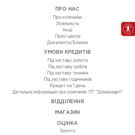
ПРО НАС
Про компанію
Лояльність
Акції
Прес-центр
Документи/Бланки
УМОВИ КРЕДИТІВ
Під заставу золота
Під заставу срібла
Під заставу техніки
Під заставу годинників
Кредит на 1 день
Детальна інформація про компанію ПТ "Донкредит"
ВIДДIЛЕННЯ
МАГАЗИН
ОЦIНКА
Золото