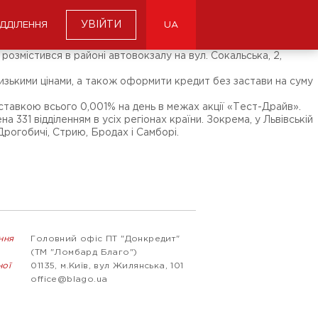
УВІЙТИ
ІДДІЛЕННЯ
UA
розмістився в районі автовокзалу на вул. Сокальська, 2,
низькими цінами, а також оформити кредит без застави на суму
 ставкою всього 0,001% на день в межах акції «Тест-Драйв».
331 відділенням в усіх регіонах країни. Зокрема, у Львівській
Дрогобичі, Стрию, Бродах і Самборі.
ння
Головний офіс ПТ "Донкредит"
(ТМ "Ломбард Благо")
ної
01135, м.Київ, вул Жилянська, 101
office@blago.ua