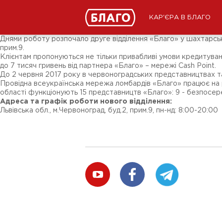
Новини
ЗМІ про нас
Підписники соц-мереж
КАР'ЄРА В БЛАГО
Ярмарки
Різне
Днями роботу розпочало друге відділення «Благо» у шахтарськом
прим.9.
Клієнтам пропонуються не тільки привабливі умови кредитуванн
до 7 тисяч гривень від партнера «Благо» – мережі Cash Point.
До 2 червня 2017 року в червоноградських представництвах так
Провідна всеукраїнська мережа ломбардів «Благо» працює на рин
області функціонують 15 представництв «Благо»: 9 - безпосеред
Адреса та графік роботи нового відділення:
Львівська обл., м.Червоноград, буд.2, прим.9, пн-нд: 8:00-20:00