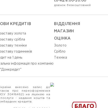
сб-нд 8:00-20:00
дзвінок безкоштовний
ОВИ КРЕДИТІВ
ВIДДIЛЕННЯ
МАГАЗИН
 заставу золота
ОЦIНКА
 заставу срібла
 заставу техніки
Золото
 заставу годинників
Срiбло
дит на 1 день
Технiка
альна інформація про компанію
"Донкредит"
України внесено запис до
станов про переоформлення
ПОУ 30416462) на ліцензію на
 послуги - надання коштів та
ломбардних кредитів.