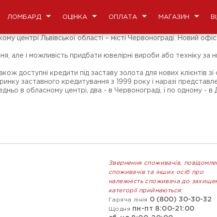
ЛОМБАРД
ОЦІНКА
ОПЛАТА
МАГАЗИН
В
у центрі Львівської області – місті Червонограді. Новий офіс 
я, але і можливість придбати ювелірні вироби або техніку за 
ож доступні кредити під заставу золота для нових клієнтів зі
ку заставного кредитування з 1999 року і наразі представлена 
ньо в обласному центрі, два - в Червонограді, і по одному - в 
Звернення споживачів, повідомле
споживачів та інших осіб про
належність споживача до захище
категорії приймаються:
0 (800) 30-30-32
Гаряча лінія
пн-пт 8:00-21:00
Щодня