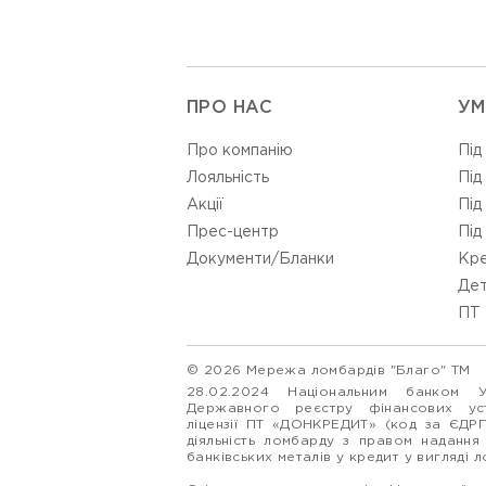
ПРО НАС
УМ
Про компанію
Під
Лояльність
Під
Акції
Під
Прес-центр
Під
Документи/Бланки
Кре
Дет
ПТ 
© 2026 Мережа ломбардів "Благо" ТМ
28.02.2024 Національним банком 
Державного реєстру фінансових у
ліцензії ПТ «ДОНКРЕДИТ» (код за ЄДР
діяльність ломбарду з правом надання
банківських металів у кредит у вигляді 