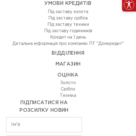
УМОВИ КРЕДИТІВ
Під заставу золота
Під заставу срібла
Під заставу техніки
Під заставу годинників
Кредит на 1 день
Детальна інформація про компанію ПТ "Донкредит"
ВIДДIЛЕННЯ
МАГАЗИН
ОЦIНКА
Золото
Срiбло
Технiка
ПІДПИСАТИСЯ НА
РОЗСИЛКУ НОВИН