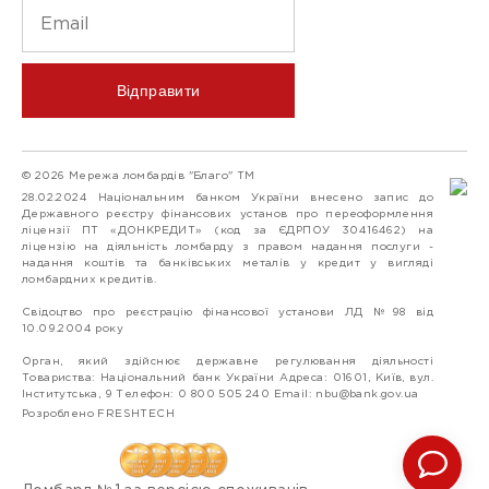
Відправити
© 2026 Мережа ломбардів "Благо" ТМ
28.02.2024 Національним банком України внесено запис до
Державного реєстру фінансових установ про переоформлення
ліцензії ПТ «ДОНКРЕДИТ» (код за ЄДРПОУ 30416462) на
ліцензію на діяльність ломбарду з правом надання послуги -
надання коштів та банківських металів у кредит у вигляді
ломбардних кредитів.
Свідоцтво про реєстрацію фінансової установи ЛД №98 від
10.09.2004 року
Орган, який здійснює державне регулювання діяльності
Товариства: Національний банк України Адреса: 01601, Київ, вул.
Інститутська, 9 Телефон: 0 800 505 240 Email:
nbu@bank.gov.ua
Розроблено FRESHTECH