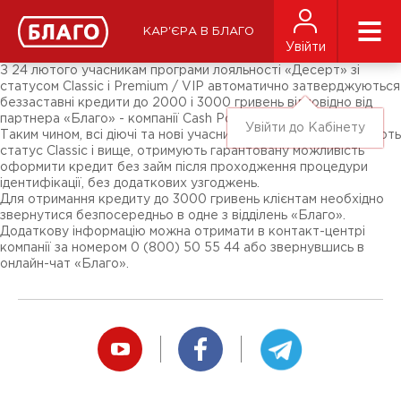
Новини
ЗМІ про нас
Підписники соц-мереж
КАР'ЄРА В БЛАГО
Ярмарки
Увійти
Різне
З 24 лютого учасникам програми лояльності «Десерт» зі
статусом Classic і Premium / VIP автоматично затверджуються
беззаставні кредити до 2000 і 3000 гривень відповідно від
партнера «Благо» - компанії Cash Point.
Увійти до Кабінету
Таким чином, всі діючі та нові учасники ПЛ «Десерт», що мають
статус Classic і вище, отримують гарантовану можливість
оформити кредит без займ після проходження процедури
ідентифікації, без додаткових узгоджень.
Для отримання кредиту до 3000 гривень клієнтам необхідно
звернутися безпосередньо в одне з відділень «Благо».
Додаткову інформацію можна отримати в контакт-центрі
компанії за номером 0 (800) 50 55 44 або звернувшись в
онлайн-чат «Благо».