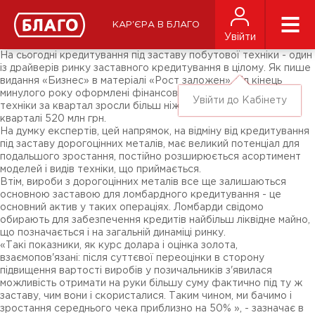
Новини
ЗМІ про нас
Підписники соц-мереж
КАР'ЄРА В БЛАГО
Ярмарки
Увійти
Різне
На сьогодні кредитування під заставу побутової техніки - один
із драйверів ринку заставного кредитування в цілому. Як пише
видання «Бизнес» в матеріалі «Рост заложен», під кінець
минулого року оформлені фінансові кредити під заставу
Увійти до Кабінету
техніки за квартал зросли більш ніж на 40% і склали в IV
кварталі 520 млн грн.
На думку експертів, цей напрямок, на відміну від кредитування
під заставу дорогоцінних металів, має великий потенціал для
подальшого зростання, постійно розширюється асортимент
моделей і видів техніки, що приймається.
Втім, вироби з дорогоцінних металів все ще залишаються
основною заставою для ломбардного кредитування - це
основний актив у таких операціях. Ломбарди свідомо
обирають для забезпечення кредитів найбільш ліквідне майно,
що позначається і на загальній динаміці ринку.
«Такі показники, як курс долара і оцінка золота,
взаємопов'язані: після суттєвої переоцінки в сторону
підвищення вартості виробів у позичальників з'явилася
можливість отримати на руки більшу суму фактично під ту ж
заставу, чим вони і скористалися. Таким чином, ми бачимо і
зростання середнього чека приблизно на 50% », - зазначає в