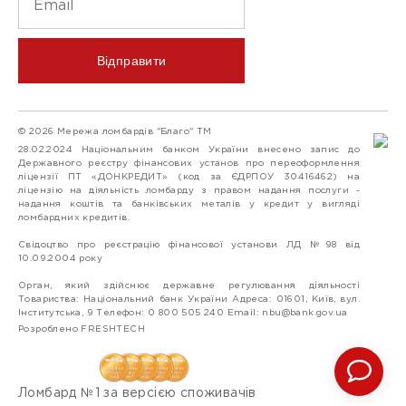
Відправити
© 2026 Мережа ломбардів "Благо" ТМ
28.02.2024 Національним банком України внесено запис до
Державного реєстру фінансових установ про переоформлення
ліцензії ПТ «ДОНКРЕДИТ» (код за ЄДРПОУ 30416462) на
ліцензію на діяльність ломбарду з правом надання послуги -
надання коштів та банківських металів у кредит у вигляді
ломбардних кредитів.
Свідоцтво про реєстрацію фінансової установи ЛД №98 від
10.09.2004 року
Орган, який здійснює державне регулювання діяльності
Товариства: Національний банк України Адреса: 01601, Київ, вул.
Інститутська, 9 Телефон: 0 800 505 240 Email:
nbu@bank.gov.ua
Розроблено FRESHTECH
Ломбард №1 за версією споживачів