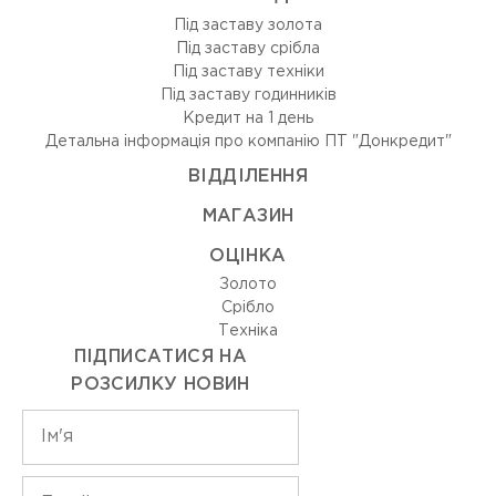
Під заставу золота
Під заставу срібла
Під заставу техніки
Під заставу годинників
Кредит на 1 день
Детальна інформація про компанію ПТ "Донкредит"
ВIДДIЛЕННЯ
МАГАЗИН
ОЦIНКА
Золото
Срiбло
Технiка
ПІДПИСАТИСЯ НА
РОЗСИЛКУ НОВИН