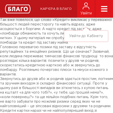
Новини
ЗМІ про нас
Підписники соц-мереж
КАР'ЄРА В БЛАГО
Ярмарки
Увійти
Різне
Так вже повелося, що слово «Кредит» викликає у переважної
більшості людей пересторогу та навіть відразу, адже
асоціюється з боргами. А надто кредит під заставу, адже
«ломбарди обманюють та хочуть лише обдерти нас всіх до
Увійти до Кабінету
нитки». У цьому матеріалі ми спробуємо розвіяти міфи про
ломбарди та кредит під заставу майна.
Головною перевагою позики під заставу є відсутність
репутаційних та емоційних ризиків. Що це означає? Зазвичай,
коли людина переживає тимчасові фінансові труднощі то вона
розглядає кілька варіантів: позичити у друзів чи родичів,
скористатись кредитною карткою або ж звернутись до
ломбарду. Розгляньмо почергово плюси та мінуси кожного з
варіантів.
Звернутись до друзів або ж родичів здається простим, логічним
та зручним виходом зі складної фінансової ситуації. Проте у
цьому разі в більшості випадків ви зіткнетесь з купою питань
на кшталт «а для чого тобі?», «у тебе, що грошей нема?»,
«коли повернеш?» та ще мільйон подібних питань. Крім того,
не варто забувати про можливі ризики серед яких чи не
найголовніший – це зіпсовані відносини з друзями та родичами.
Кредитні картки наразі чи не найпопулярніший вихід зі