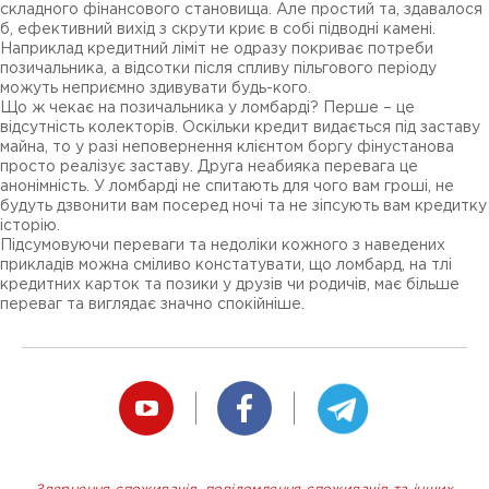
складного фінансового становища. Але простий та, здавалося
б, ефективний вихід з скрути криє в собі підводні камені.
Наприклад кредитний ліміт не одразу покриває потреби
позичальника, а відсотки після спливу пільгового періоду
можуть неприємно здивувати будь-кого.
Що ж чекає на позичальника у ломбарді? Перше – це
відсутність колекторів. Оскільки кредит видається під заставу
майна, то у разі неповернення клієнтом боргу фінустанова
просто реалізує заставу. Друга неабияка перевага це
анонімність. У ломбарді не спитають для чого вам гроші, не
будуть дзвонити вам посеред ночі та не зіпсують вам кредитку
історію.
Підсумовуючи переваги та недоліки кожного з наведених
прикладів можна сміливо констатувати, що ломбард, на тлі
кредитних карток та позики у друзів чи родичів, має більше
переваг та виглядає значно спокійніше.