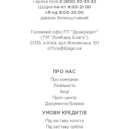
Гаряча лінія
0 (800) 30-30-32
Щодня
пн-пт 8:00-21:00
сб-нд 8:00-20:00
дзвінок безкоштовний
Головний офіс ПТ "Донкредит"
(ТМ "Ломбард Благо")
01135, м.Київ, вул Жилянська, 101
office@blago.ua
ПРО НАС
Про компанію
Лояльність
Акції
Прес-центр
Документи/Бланки
УМОВИ КРЕДИТІВ
Під заставу золота
Під заставу срібла