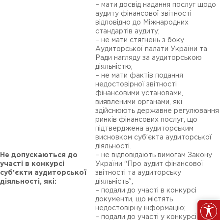
– мати досвід надання послуг щодо
аудиту фінансової звітності
відповідно до Міжнародних
стандартів аудиту;
– не мати стягнень з боку
Аудиторської палати України та
Ради нагляду за аудиторською
діяльністю;
– не мати фактів подання
недостовірної звітності
фінансовими установами,
виявленими органами, які
здійснюють державне регулювання
ринків фінансових послуг, що
підтверджена аудиторським
висновком суб’єкта аудиторської
діяльності.
Не допускаються до
– не відповідають вимогам Закону
участі в конкурсі
України “Про аудит фінансової
суб’єкти аудиторської
звітності та аудиторську
діяльності, які:
діяльність”;
– подали до участі в конкурсі
документи, що містять
недостовірну інформацію;
– подали до участі у конкурсі