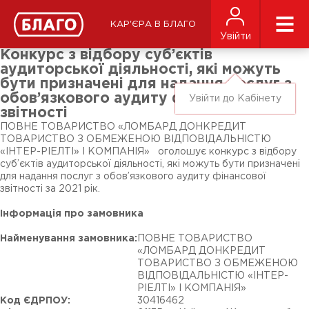
Новини
ЗМІ про нас
Підписники соц-мереж
КАР'ЄРА В БЛАГО
Ярмарки
Увійти
Різне
Конкурс з відбору суб’єктів
аудиторської діяльності, які можуть
бути призначені для надання послуг з
обов’язкового аудиту фінансової
Увійти до Кабінету
звітності
ПОВНЕ ТОВАРИСТВО «ЛОМБАРД ДОНКРЕДИТ
ТОВАРИСТВО З ОБМЕЖЕНОЮ ВІДПОВІДАЛЬНІСТЮ
«ІНТЕР-РІЕЛТІ» І КОМПАНІЯ» оголошує конкурс з відбору
суб’єктів аудиторської діяльності, які можуть бути призначені
для надання послуг з обов’язкового аудиту фінансової
звітності за 2021 рік.
Інформація про замовника
Найменування замовника:
ПОВНЕ ТОВАРИСТВО
«ЛОМБАРД ДОНКРЕДИТ
ТОВАРИСТВО З ОБМЕЖЕНОЮ
ВІДПОВІДАЛЬНІСТЮ «ІНТЕР-
РІЕЛТІ» І КОМПАНІЯ»
Код ЄДРПОУ:
30416462