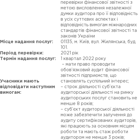
перевірки фінансової звітності з
метою висловлення незалежної
думки аудитора про її відповідність
в усіх суттєвих аспектах і
відповідність вимогам міжнародних
стандартів фінансової звітності та
законів України
Місце надання послуг:
01135, м. Київ, вул. Жилянська, буд.
101.
Період перевірки:
2021 рік
Термін надання послуг:
1 квартал 2022 року
– мати право проводити
обов’язковий аудит фінансової
звітності підприємств, що
Учасники мають
становлять суспільний інтерес;
відповідати наступним
– строк діяльності суб’єкта
вимогам:
аудиторської діяльності на ринку
аудиторських послуг становить не
менше 8 років;
– суб’єкт аудиторської діяльності
може забезпечити залучення до
аудиту сертифікованих аудиторів,
які працюють за основним місцем
роботи та мають стаж роботи
аудитором не менше 3 років;