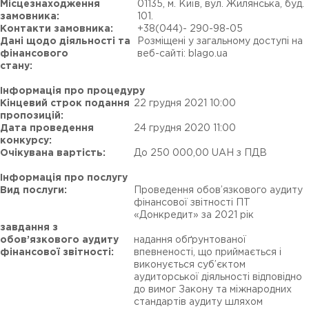
Місцезнаходження
01135, м. Київ, вул. Жилянська, буд.
замовника:
101.
Контакти замовника:
+38(044)- 290-98-05
Дані щодо діяльності та
Розміщені у загальному доступі на
фінансового
веб-сайті: blago.ua
стану:
Інформація про процедуру
Кінцевий строк подання
22 грудня 2021 10:00
пропозицій:
Дата проведення
24 грудня 2020 11:00
конкурсу:
Очікувана вартість:
До 250 000,00 UAH з ПДВ
Інформація про послугу
Вид послуги:
Проведення обов’язкового аудиту
фінансової звітності ПТ
«Донкредит» за 2021 рік
завдання з
обов’язкового аудиту
надання обґрунтованої
фінансової звітності:
впевненості, що приймається і
виконується суб’єктом
аудиторської діяльності відповідно
до вимог Закону та міжнародних
стандартів аудиту шляхом