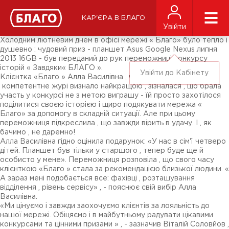
Новини
ЗМІ про нас
Підписники соц-мереж
КАР'ЄРА В БЛАГО
Ярмарки
Увійти
Різне
Холодним лютневим днем в офісі мережі « Благо» було тепло і
душевно : чудовий приз - планшет Asus Google Nexus липня
2013 16GB - був переданий до рук переможниці конкурсу
історій « Завдяки« БЛАГО ».
Увійти до Кабінету
Клієнтка «Благо » Алла Василівна , чию розповідь
компетентне журі визнало найкращою , зізналася , що брала
участь у конкурсі не з метою виграшу - їй просто захотілося
поділитися своєю історією і щиро подякувати мережа «
Благо» за допомогу в складній ситуації. Але при цьому
переможниця підкреслила , що завжди вірить в удачу. І , як
бачимо , не даремно!
Алла Василівна гідно оцінила подарунок: «У нас в сім'ї четверо
дітей. Планшет був тільки у старшого , тепер буде ще й
особисто у мене». Переможниця розповіла , що свого часу
клієнткою «Благо » стала за рекомендацією близької людини. «
А зараз мені подобається все: фахівці , розташування
відділення , рівень сервісу» , - пояснює свій вибір Алла
Василівна.
«Ми цінуємо і завжди заохочуємо клієнтів за лояльність до
нашої мережі. Обіцяємо і в майбутньому радувати цікавими
конкурсами та цінними призами » , - зазначив Віталій Соловйов ,