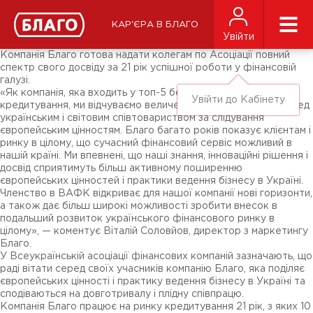
Новини
ЗМІ про нас
Підписники соц-мереж
КАР'ЄРА В БЛАГО
Ярмарки
Увійти
Різне
Компанія Благо готова надати колегам по Асоціації повний
спектр свого досвіду за 21 рік успішної роботи у фінансовій
галузі.
«Як компанія, яка входить у топ-5 беззаставного
Увійти до Кабінету
кредитування, ми відчуваємо величезну відповідальність перед
українським і світовим співтовариством за слідування
європейським цінностям. Благо багато років показує клієнтам і
ринку в цілому, що сучасний фінансовий сервіс можливий в
нашій країні. Ми впевнені, що наші знання, інноваційні рішення і
досвід сприятимуть більш активному поширенню
європейських цінностей і практики ведення бізнесу в Україні.
Членство в ВАФК відкриває для нашої компанії нові горизонти,
а також дає більш широкі можливості зробити внесок в
подальший розвиток українського фінансового ринку в
цілому», — коментує Віталій Соловйов, директор з маркетингу
Благо.
У Всеукраїнській асоціації фінансових компаній зазначають, що
раді вітати серед своїх учасників компанію Благо, яка поділяє
європейських цінності і практику ведення бізнесу в Україні та
сподіваються на довготривалу і плідну співпрацю.
Компанія Благо працює на ринку кредитування 21 рік, з яких 10