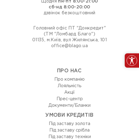
Щодня
пн-пт 8:00-21:00
сб-нд 8:00-20:00
дзвінок безкоштовний
Головний офіс ПТ "Донкредит"
(ТМ "Ломбард Благо")
01135, м.Київ, вул Жилянська, 101
office@blago.ua
ПРО НАС
Про компанію
Лояльність
Акції
Прес-центр
Документи/Бланки
УМОВИ КРЕДИТІВ
Під заставу золота
Під заставу срібла
Під заставу техніки