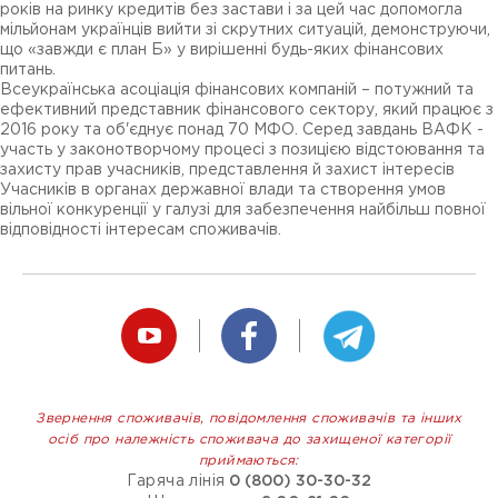
років на ринку кредитів без застави і за цей час допомогла
мільйонам українців вийти зі скрутних ситуацій, демонструючи,
що «завжди є план Б» у вирішенні будь-яких фінансових
питань.
Всеукраїнська асоціація фінансових компаній – потужний та
ефективний представник фінансового сектору, який працює з
2016 року та об'єднує понад 70 МФО. Серед завдань ВАФК -
участь у законотворчому процесі з позицією відстоювання та
захисту прав учасників, представлення й захист інтересів
Учасників в органах державної влади та створення умов
вільної конкуренції у галузі для забезпечення найбільш повної
відповідності інтересам споживачів.
Звернення споживачів, повідомлення споживачів та інших
осіб про належність споживача до захищеної категорії
приймаються:
Гаряча лінія
0 (800) 30-30-32