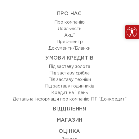
ПРО НАС
Про компанію
Лояльність
Акції
Прес-центр
Документи/Бланки
УМОВИ КРЕДИТІВ
Під заставу золота
Під заставу срібла
Під заставу техніки
Під заставу годинників
Кредит на 1 день
Детальна інформація про компанію ПТ "Донкредит"
ВIДДIЛЕННЯ
МАГАЗИН
ОЦIНКА