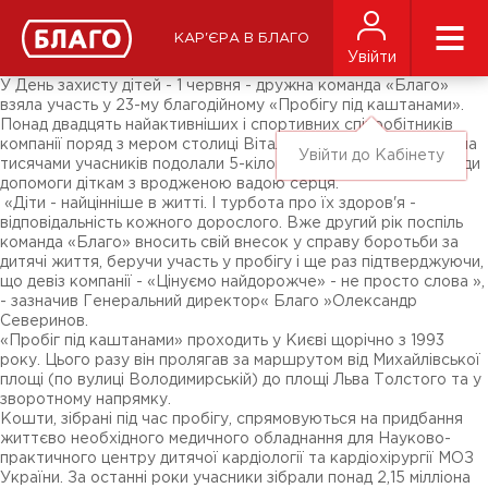
Новини
ЗМІ про нас
Підписники соц-мереж
КАР'ЄРА В БЛАГО
Ярмарки
Увійти
Різне
У День захисту дітей - 1 червня - дружна команда «Благо»
взяла участь у 23-му благодійному «Пробігу під каштанами».
Понад двадцять найактивніших і спортивних співробітників
компанії поряд з мером столиці Віталієм Кличком і ще шістьма
Увійти до Кабінету
тисячами учасників подолали 5-кілометровий маршрут заради
допомоги діткам з вродженою вадою серця.
«Діти - найцінніше в житті. І турбота про їх здоров'я -
відповідальність кожного дорослого. Вже другий рік поспіль
команда «Благо» вносить свій внесок у справу боротьби за
дитячі життя, беручи участь у пробігу і ще раз підтверджуючи,
що девіз компанії - «Цінуємо найдорожче» - не просто слова »,
- зазначив Генеральний директор« Благо »Олександр
Северинов.
«Пробіг під каштанами» проходить у Києві щорічно з 1993
року. Цього разу він пролягав за маршрутом від Михайлівської
площі (по вулиці Володимирській) до площі Льва Толстого та у
зворотному напрямку.
Кошти, зібрані під час пробігу, спрямовуються на придбання
життєво необхідного медичного обладнання для Науково-
практичного центру дитячої кардіології та кардіохірургії МОЗ
України. За останні роки учасники зібрали понад 2,15 мілліона