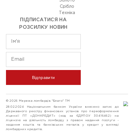
Золото
Срiбло
Технiка
ПІДПИСАТИСЯ НА
РОЗСИЛКУ НОВИН
Відправити
© 2026 Мережа ломбардів "Благо" ТМ
28.02.2024 Національним банком України внесено запис до
Державного реєстру фінансових установ про переоформлення
ліцензії ПТ «ДОНКРЕДИТ» (код за ЄДРПОУ 30416462) на
ліцензію на діяльність ломбарду з правом надання послуги -
надання коштів та банківських металів у кредит у вигляді
ломбардних кредитів.