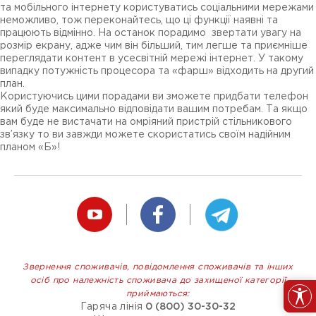
та мобільного інтернету користуватись соціальними мережами
неможливо, тож переконайтесь, що ці функції наявні та
працюють відмінно. На останок порадимо звертати увагу на
розмір екрану, адже чим він більший, тим легше та приємніше
переглядати контент в усесвітній мережі інтернет. У такому
випадку потужність процесора та «фарш» відходить на другий
план.
Користуючись цими порадами ви зможете придбати телефон
який буде максимально відповідати вашим потребам. Та якщо
вам буде не вистачати на омріяний пристрій стільникового
зв’язку то ви завжди можете скористатись своїм надійним
планом «Б»!
Звернення споживачів, повідомлення споживачів та інших
осіб про належність споживача до захищеної категорії
приймаються:
Гаряча лінія
0 (800) 30-30-32