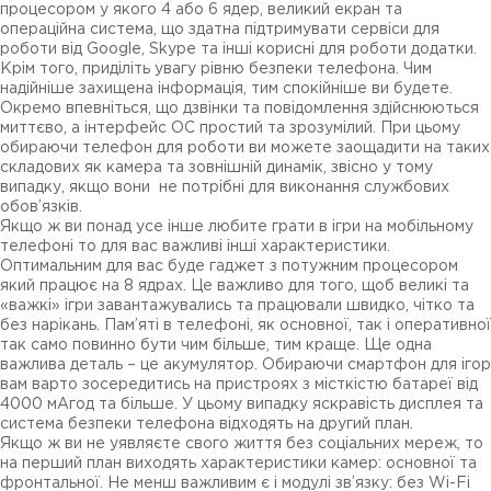
процесором у якого 4 або 6 ядер, великий екран та
операційна система, що здатна підтримувати сервіси для
роботи від Google, Skype та інші корисні для роботи додатки.
Крім того, приділіть увагу рівню безпеки телефона. Чим
надійніше захищена інформація, тим спокійніше ви будете.
Окремо впевніться, що дзвінки та повідомлення здійснюються
миттєво, а інтерфейс ОС простий та зрозумілий. При цьому
обираючи телефон для роботи ви можете заощадити на таких
складових як камера та зовнішній динамік, звісно у тому
випадку, якщо вони не потрібні для виконання службових
обов’язків.
Якщо ж ви понад усе інше любите грати в ігри на мобільному
телефоні то для вас важливі інші характеристики.
Оптимальним для вас буде гаджет з потужним процесором
який працює на 8 ядрах. Це важливо для того, щоб великі та
«важкі» ігри завантажувались та працювали швидко, чітко та
без нарікань. Пам’яті в телефоні, як основної, так і оперативної
так само повинно бути чим більше, тим краще. Ще одна
важлива деталь – це акумулятор. Обираючи смартфон для ігор
вам варто зосередитись на пристроях з місткістю батареї від
4000 мАгод та більше. У цьому випадку яскравість дисплея та
система безпеки телефона відходять на другий план.
Якщо ж ви не уявляєте свого життя без соціальних мереж, то
на перший план виходять характеристики камер: основної та
фронтальної. Не менш важливим є і модулі зв’язку: без Wi-Fi