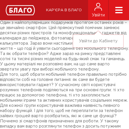
Новини
ЗМІ про нас
Підписники соц-мереж
КАР'ЄРА В БЛАГО
Ярмарки
Увійти
Різне
Один з найпопулярніших подарунків протягом останніх років –
це звичайно смартфон. Цей прямокутний помічник замінює
десятки різних пристроїв та монофункціональних гаджетів від
календаря до пейджера, фотоапарата, відеокамери чи
Увійти до Кабінету
калькулятора. Зараз вони настільки сильно увійшли у наше
життя – що годі й уявити сьогодення без мобільного телефону.
Та як обрати телефон? Адже зараз на ринку представлені
сотні та тисячі різних моделей на будь-який смак та гаманець.
У цьому матеріалі ми розповімо вам, на що саме варто
звертати увагу при виборі мобільного телефону.
Для того, щоб обрати мобільний телефон правильно потрібно
відповісти собі на головне питання: як саме ви будете
використовувати гаджет? У сучасному світі користувачі
розумних телефонів поділяються на три основні групи: ті хто
працює за допомогою телефона, ті хто захоплюється
мобільними іграми та активних користувачів соціальних мереж.
Для кожної групи користувачів важлива наявність певного
набору функцій. І для того, щоб не переплатити за телефон
зайвих грошей варто розібратись, які ж саме це функції?
Почнемо зі смартфонів призначених для роботи. У такому
випадку вам варто розглянути телефон з досить потужним