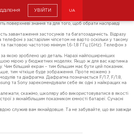
УВІЙТИ
ІДДІЛЕННЯ
UA
ить поверхневі знання та для того, щоб обрати насправді
ть завантаження застосунків та багатозадачність. Відразу
телефоні з застарілим чіпсетом не варто оскільки у такому
та тактовою частотою мінімум 1,6-1,8 ГГц (GHz). Телефон з
я за якою зроблено цю деталь. Наразі найпоширеніших
ільшою мірою у бюджетних моделях. Якщо ж для вас картинка
. Чим більший екран – тим більшим має бути цей показник.
ільше, тим чіткіше буде зображення. Проте можемо з
дулів та діафрагма. Діафрагма позначається F/1.7, F/1.8,
amsung та Sony зарекомендували себе як одні з найкращих на
належати, скажімо, школяру або використовуватися в якості
истрої з якнайбільшим показником ємності батареї. Сучасні
авдою служив вам якнайдовше. Та не забувайте, що ви завжди