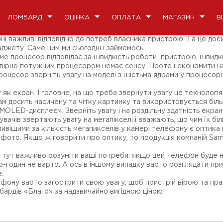
ЛОМБАРД
ОЦІНКА
ОПЛАТА
МАГАЗИН
В
оні важливі відповідно до потреб власника пристрою. Та це дос
жету. Саме цим ми сьогодні і займемось.
ме процесор відповідає за швидкість роботи пристрою, швидкіс
ірно потужним процесором немає сенсу. Проте і економити на 
цесор зверніть увагу на моделі з шістьма ядрами у процесорі 
к екран. І головне, на що треба звернути увагу це технологі
нам досить насичену та чітку картинку та використовується б
OLED-дисплеєм. Зверніть увагу і на роздільну здатність екрану
вачів звертають увагу на мегапікселі і вважають, що чим їх б
вішими за кількість мегапикселів у камері телефону є оптика мо
уть фото. Якщо ж говорити про оптику, то продукція компаній S
 тут важливо розуміти ваші потреби: якщо цей телефон буде 
ер-годин не варто. А ось в іншому випадку варто розглядати пр
.
ефону варто загострити свою увагу, щоб пристрій вірою та пр
ардів «Благо» за надзвичайно вигідною ціною!