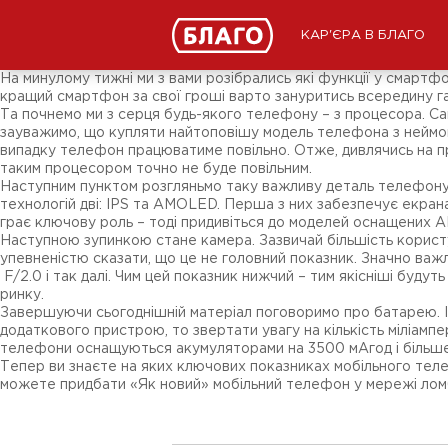
Новини
ЗМІ про нас
Підписники соц-мереж
КАР'ЄРА В БЛАГО
Ярмарки
Різне
На минулому тижні ми з вами розібрались які функції у смартф
кращий смартфон за свої гроші варто зануритись всередину гад
Та почнемо ми з серця будь-якого телефону – з процесора. Са
зауважимо, що купляти найтоповішу модель телефона з неймов
випадку телефон працюватиме повільно. Отже, дивлячись на про
таким процесором точно не буде повільним.
Наступним пунктом розгляньмо таку важливу деталь телефону я
технологій дві: IPS та AMOLED. Перша з них забезпечує екра
грає ключову роль – тоді придивіться до моделей оснащених AM
Наступною зупинкою стане камера. Зазвичай більшість користу
упевненістю сказати, що це не головний показник. Значно важли
F/2.0 і так далі. Чим цей показник нижчий – тим якісніші буд
ринку.
Завершуючи сьогоднішній матеріал поговоримо про батарею. І
додаткового пристрою, то звертати увагу на кількість міліамп
телефони оснащуються акумуляторами на 3500 мАгод і більше
Тепер ви знаєте на яких ключових показниках мобільного тел
можете придбати «Як новий» мобільний телефон у мережі ломб