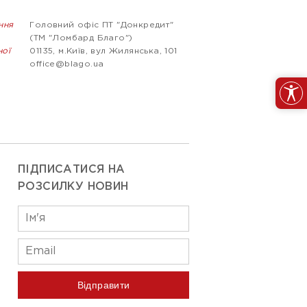
ння
Головний офіс ПТ "Донкредит"
(ТМ "Ломбард Благо")
ної
01135, м.Київ, вул Жилянська, 101
office@blago.ua
ПІДПИСАТИСЯ НА
РОЗСИЛКУ НОВИН
Відправити