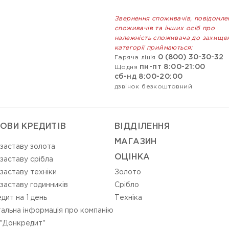
Звернення споживачів, повідомле
споживачів та інших осіб про
належність споживача до захище
категорії приймаються:
0 (800) 30-30-32
Гаряча лінія
пн-пт 8:00-21:00
Щодня
сб-нд 8:00-20:00
дзвінок безкоштовний
ОВИ КРЕДИТІВ
ВIДДIЛЕННЯ
МАГАЗИН
 заставу золота
ОЦIНКА
 заставу срібла
 заставу техніки
Золото
 заставу годинників
Срiбло
дит на 1 день
Технiка
альна інформація про компанію
"Донкредит"