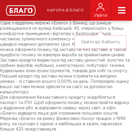
Новини
ЗМІ про нас
Підписники соц-мереж
КАР'ЄРА В БЛАГО
Ярмарки
Увійти
Різне
Одне з відділень мережі «Благо» у Вінниці, що раніше
розміщувалося по вулиці Київській, 45, «переїхало» у більш
комфортне приміщення і відтепер є безпосередньою
частиною зупиночного комплексу «Міська клінічна лікарня
Увійти до Кабінету
швидкої медичної допомоги» (вул. Київська, 43). У відділенні
можна оформити позику під заставу чи без застави, а також
придбати техніку чи ювелірні вироби за прийнятними цінами.
Заставні кредити видаються під заставу цінностей: золотих та
срібних виробів, мобільної, комп’ютерної, побутової техніки,
будівельних електроінструментів, товарів для хобі та спорту.
Перший кредит під заставу можна отримати на вигідних
умовах - зі ставкою всього 0,001% на день. Попередню оцінку
вашої застави можна здійснити на сайті за допомогою
калькулятору.
Для оформлення беззаставного кредиту знадобляться
паспорт та ІПН. Щоб оформити позику, можна прийти відразу
у відділення або ж відправити заявку через сайт, а офіс
«Благо» відвідати лише для отримання грошових коштів.
Мережа «Благо» на ринку фінансових послуг працює з 1999
року, на сьогодні є однією з найбільших в країні, нараховує
більше 425 представництв.