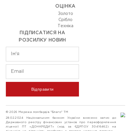
ОЦIНКА
Золото
Срiбло
Технiка
ПІДПИСАТИСЯ НА
РОЗСИЛКУ НОВИН
Відправити
© 2026 Мережа ломбардів "Благо" ТМ
28.02.2024 Національним банком України внесено запис до
Державного реєстру фінансових установ про переоформлення
ліцензії ПТ «ДОНКРЕДИТ» (код за ЄДРПОУ 30416462) на