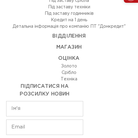
Під заставу срібла
Під заставу техніки
Під заставу годинників
Кредит на 1 день
Детальна інформація про компанію ПТ "Донкредит"
ВIДДIЛЕННЯ
МАГАЗИН
ОЦIНКА
Золото
Срiбло
Технiка
ПІДПИСАТИСЯ НА
РОЗСИЛКУ НОВИН