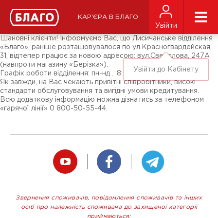
Новини
ЗМІ про нас
Підписники соц-мереж
КАР'ЄРА В БЛАГО
Ярмарки
Увійти
Різне
Шановні клієнти! Інформуємо Вас, що Лисичанське відділення
«Благо», раніше розташовувалося по ул.Красногвардейская,
31, відтепер працює за новою адресою: вул.Свердлова, 247А
(навпроти магазину «Берізка»).
Увійти до Кабінету
Графік роботи відділення: пн-нд .: 8: 00-18: 00
Як завжди, на Вас чекають привітні співробітники, високі
стандарти обслуговування та вигідні умови кредитування.
Всю додаткову інформацію можна дізнатись за телефоном
«гарячої лінії» 0 800-50-55-44.
Звернення споживачів, повідомлення споживачів та інших
осіб про належність споживача до захищеної категорії
приймаються: