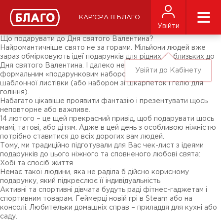
Новини
ЗМІ про нас
Підписники соц-мереж
КАР'ЄРА В БЛАГО
Ярмарки
Увійти
Різне
Що подарувати до Дня святого Валентина?
Найромантичніше свято не за горами. Мільйони людей вже
зараз обмірковують ідеї подарунків для рідних та близьких до
Дня святого Валентина. І далеко не всі хочуть обмежитися
Увійти до Кабінету
формальним «подарунковим набором» з квітів, шоколадки і
шаблонної листівки (або набором зі шкарпеток і гелю для
гоління).
Набагато цікавіше проявити фантазію і презентувати щось
неповторне або важливе.
14 лютого – це щей прекрасний привід, щоб подарувати щось
мамі, татові, або дітям. Адже в цей день з особливою ніжністю
потрібно ставитися до всіх дорогих вам людей.
Тому, ми традиційно підготували для Вас чек-лист з ідеями
подарунків до цього ніжного та сповненого любові свята:
Хобі та спосіб життя
Немає такої людини, яка не раділа б дійсно корисному
подарунку, який підкреслює її індивідуальність
Активні та спортивні дівчата будуть раді фітнес-гаджетам і
спортивним товарам. Геймерці новій грі в Steam або на
консолі. Любительки домашніх справ – приладдя для кухні або
саду.