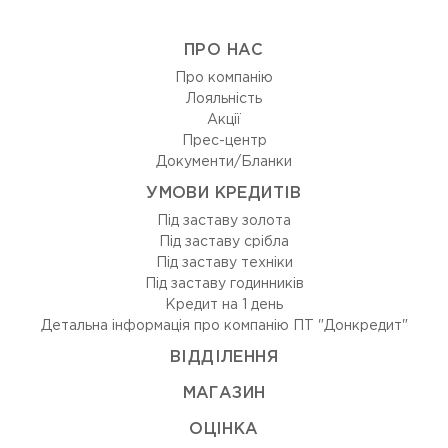
ПРО НАС
Про компанію
Лояльність
Акції
Прес-центр
Документи/Бланки
УМОВИ КРЕДИТІВ
Під заставу золота
Під заставу срібла
Під заставу техніки
Під заставу годинників
Кредит на 1 день
Детальна інформація про компанію ПТ "Донкредит"
ВIДДIЛЕННЯ
МАГАЗИН
ОЦIНКА