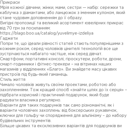
Прикраси
Мрія кожної дівчини, жінки, мами, сестри — набір: сережки та
каблучка з діамантами, або ланцюжок з іменним кулоном, який
стане чудовим доповненням до її образу.
Вигідні пропозиції та великий асортимент ювелірних прикрас
від 70 грн за посиланням:
https://blago.boo.ua/catalog/yuvelirnye-izdeliya
Гаджети
Попри те, що ідеали рівності статей стають популярнішими з
кожним роком, серед чоловіків цінителі технологій все ще
зустрічаються набагато частіше, ніж серед дівчат.
Смартфони, портативні консолі, гіроскутери, роботи, дрони,
смарт-годинники і фітнес-трекери – на вітринах наших
магазинів у відділеннях «Благо». Ви знайдете масу цікавих
пристроїв під будь-який гаманець.
Стиль життя
Чимало чоловіків живуть своїми проектами, роботою або
захопленнями. Тож кращий спосіб «знайти шлях до їх серця» –
підібрати корисний і практичний подарунок, який буде
радувати власника регулярно.
Варіанти для таких подарунків так само різноманітні, як і
варіанти чоловічих захоплень: від боксерських рукавичок,
ключки для гольфу чи спорядження для альпінізму – до набору
будівельних інструментів.
Більше цікавих та ексклюзивних варіантів для подарунків ви