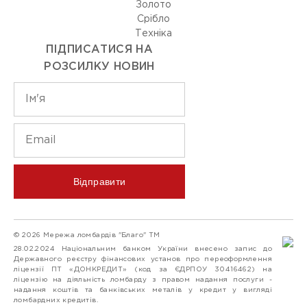
Золото
Срiбло
Технiка
ПІДПИСАТИСЯ НА
РОЗСИЛКУ НОВИН
Відправити
© 2026 Мережа ломбардів "Благо" ТМ
28.02.2024 Національним банком України внесено запис до
Державного реєстру фінансових установ про переоформлення
ліцензії ПТ «ДОНКРЕДИТ» (код за ЄДРПОУ 30416462) на
ліцензію на діяльність ломбарду з правом надання послуги -
надання коштів та банківських металів у кредит у вигляді
ломбардних кредитів.