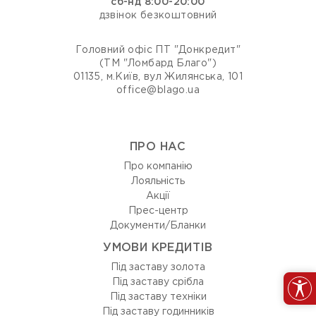
сб-нд 8:00-20:00
дзвінок безкоштовний
Головний офіс ПТ "Донкредит"
(ТМ "Ломбард Благо")
01135, м.Київ, вул Жилянська, 101
office@blago.ua
ПРО НАС
Про компанію
Лояльність
Акції
Прес-центр
Документи/Бланки
УМОВИ КРЕДИТІВ
Під заставу золота
Під заставу срібла
Під заставу техніки
Під заставу годинників