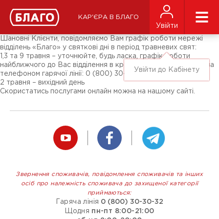
Новости
СМИ о нас
Подписчикам соц-сетей
КАР'ЄРА В БЛАГО
Ярмарки
Увійти
Разное
Шановні Клієнти, повідомляємо Вам графік роботи мережі
відділень «Благо» у святкові дні в період травневих свят:
1,3 та 9 травня – уточнюйте, будь ласка, графік роботи
найближчого до Вас відділення в кредитного експерта або за
Увійти до Кабінету
телефоном гарячої лінії: 0 (800) 30-30-32
2 травня – вихідний день
Скористатись послугами онлайн можна на нашому сайті.
Звернення споживачів, повідомлення споживачів та інших
осіб про належність споживача до захищеної категорії
приймаються:
Гаряча лінія
0 (800) 30-30-32
Щодня
пн-пт 8:00-21:00