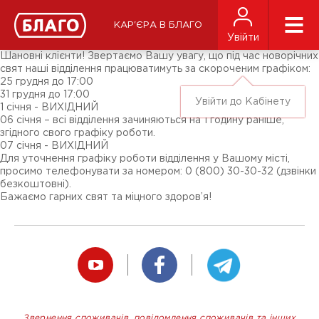
Новини
ЗМІ про нас
Підписники соц-мереж
КАР'ЄРА В БЛАГО
Ярмарки
Увійти
Різне
Шановні клієнти! Звертаємо Вашу увагу, що під час новорічних
свят наші відділення працюватимуть за скороченим графіком:
25 грудня до 17:00
31 грудня до 17:00
Увійти до Кабінету
1 січня - ВИХІДНИЙ
06 січня – всі відділення зачиняються на 1 годину раніше,
згідного свого графіку роботи.
07 січня - ВИХІДНИЙ
Для уточнення графіку роботи відділення у Вашому місті,
просимо телефонувати за номером: 0 (800) 30-30-32 (дзвінки
безкоштовні).
Бажаємо гарних свят та міцного здоров’я!
Звернення споживачів, повідомлення споживачів та інших