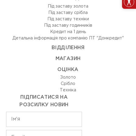
Під заставу золота
Під заставу срібла
Під заставу техніки
Під заставу годинників
Кредит на 1 день
Детальна інформація про компанію ПТ "Донкредит"
ВIДДIЛЕННЯ
МАГАЗИН
ОЦIНКА
Золото
Срiбло
Технiка
ПІДПИСАТИСЯ НА
РОЗСИЛКУ НОВИН