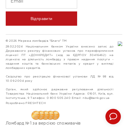
Відправити
© 2026 Мережа ломбардів "Благо" ТМ
28.02.2024 Національним банком України внесено запис до
Державного реєстру фінансових установ про переоформлення
ліцензії ПТ «ДОНКРЕДИТ» (код за ЄДРПОУ 30416462) на
ліцензію на діяльність ломбарду з правом надання послуги -
надання коштів та банківських металів у кредит у вигляді
ломбардних кредитів.
Свідоцтво про реєстрацію фінансової установи ЛД №98 від
10.09.2004 року
Орган, який здійснює державне регулювання діяльності
Товариства: Національний банк України Адреса: 01601, Київ, вул.
Інститутська, 9 Телефон: 0 800 505 240 Email:
nbu@bank.gov.ua
Розроблено FRESHTECH
Ломбард №1 за версією споживачів