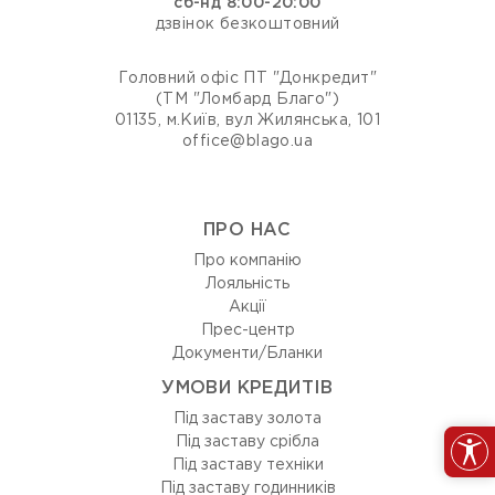
сб-нд 8:00-20:00
дзвінок безкоштовний
Головний офіс ПТ "Донкредит"
(ТМ "Ломбард Благо")
01135, м.Київ, вул Жилянська, 101
office@blago.ua
ПРО НАС
Про компанію
Лояльність
Акції
Прес-центр
Документи/Бланки
УМОВИ КРЕДИТІВ
Під заставу золота
Під заставу срібла
Під заставу техніки
Під заставу годинників