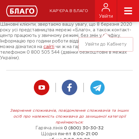
Новини
ЗМІ про нас
Підписники соц-мереж
КАР'ЄРА В БЛАГО
Ярмарки
Увійти
Різне
Шановні клієнти, звертаємо вашу увагу, що 8 березня 2020
року усі представництва мережі «Благо», а також контакт-
центр працюють у звичному режимі, без змін у графіку.
Інформацію про години роботи відділення, що вас цікавить,
Увійти до Кабінету
можна дізнатися на
сайті
чи ж на гарячій лінії «Благо» за
телефоном 0 800 505 544 (дзвінки безкоштовні в межах
України).
Звернення споживачів, повідомлення споживачів та інших
осіб про належність споживача до захищеної категорії
приймаються:
Гаряча лінія
0 (800) 30-30-32
Щодня
пн-пт 8:00-21:00