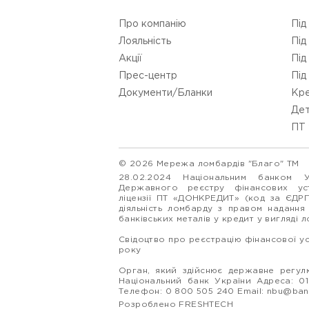
Про компанію
Під
Лояльність
Під
Акції
Під
Прес-центр
Під
Документи/Бланки
Кре
Дет
ПТ 
© 2026 Мережа ломбардів "Благо" ТМ
28.02.2024 Національним банком 
Державного реєстру фінансових у
ліцензії ПТ «ДОНКРЕДИТ» (код за ЄДР
діяльність ломбарду з правом надання
банківських металів у кредит у вигляді 
Свідоцтво про реєстрацію фінансової у
року
Орган, який здійснює державне регулю
Національний банк України Адреса: 0160
Телефон: 0 800 505 240 Email:
nbu@ban
Розроблено FRESHTECH