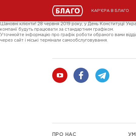
Новости
СМИ о нас
Подписчикам соц-сетей
КАР'ЄРА В БЛАГО
Ярмарки
Разное
Шановні клієнти! 28 червня 2019 року, у День Конституції Укр
компанії будуть працювати за стандартним графіком.
Уточнюйте інформацію про графік роботи обраного вами відділ
через сайт і міські термінали самообслуговування.
ПРО НАС
УМ