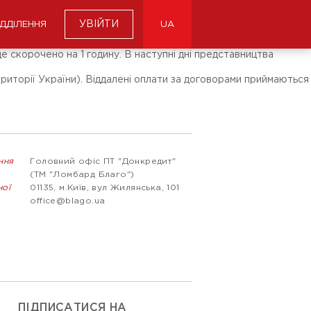
УВІЙТИ
ІДДІЛЕННЯ
UA
е скорочено на 1 годину. В наступні дні представництва
иторії України). Віддалені оплати за договорами приймаються
ння
Головний офіс ПТ "Донкредит"
(ТМ "Ломбард Благо")
ної
01135, м.Київ, вул Жилянська, 101
office@blago.ua
ПІДПИСАТИСЯ НА