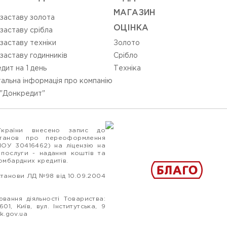
МАГАЗИН
 заставу золота
ОЦIНКА
 заставу срібла
 заставу техніки
Золото
 заставу годинників
Срiбло
дит на 1 день
Технiка
альна інформація про компанію
"Донкредит"
України внесено запис до
станов про переоформлення
ПОУ 30416462) на ліцензію на
 послуги - надання коштів та
ломбардних кредитів.
станови ЛД №98 від 10.09.2004
вання діяльності Товариства:
1, Київ, вул. Інститутська, 9
k.gov.ua