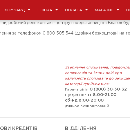
ЛОМБАРД
ОЦІНКА
ОПЛАТА
МАГАЗИН
В
аїни, робочий день контакт-центру і представництв «Благо» буд
ення за телефоном 0 800 505 544 (дзвінки безкоштовні на тер
Звернення споживачів, повідомле
споживачів та інших осіб про
належність споживача до захище
категорії приймаються:
0 (800) 30-30-32
Гаряча лінія
пн-пт 8:00-21:00
Щодня
сб-нд 8:00-20:00
дзвінок безкоштовний
ОВИ КРЕДИТІВ
ВIДДIЛЕННЯ