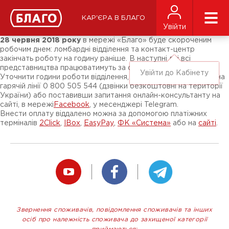
Новини
ЗМІ про нас
Підписники соц-мереж
КАР'ЄРА В БЛАГО
Ярмарки
Увійти
Різне
28 червня 2018 року
в мережі «Благо» буде скороченим
робочим днем: ломбардні відділення та контакт-центр
закінчать роботу на годину раніше. В наступні дні всі
представництва працюватимуть за стандартним графіком.
Увійти до Кабінету
Уточнити години роботи відділення, що вас цікавить, можна на
гарячій лінії 0 800 505 544 (дзвінки безкоштовні на території
України) або поставивши запитання онлайн-консультанту на
сайті, в мережі
Facebook
, у месенджері Telegram.
Внести оплату віддалено можна за допомогою платіжних
терміналів
2Click
,
IBox
,
EasyPay
,
ФК «Система»
або на
сайті
.
Звернення споживачів, повідомлення споживачів та інших
осіб про належність споживача до захищеної категорії