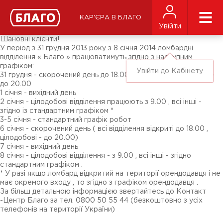
Новини
ЗМІ про нас
Підписники соц-мереж
КАР'ЄРА В БЛАГО
Ярмарки
Увійти
Різне
Шановні клієнти!
У період з 31 грудня 2013 року з 8 січня 2014 ломбардні
відділення « Благо » працюватимуть згідно з наступним
графіком:
Увійти до Кабінету
31 грудня - скорочений день до 18.00 , цілодобові відділення -
до 20.00
1 січня - вихідний день
2 січня - цілодобові відділення працюють з 9.00 , всі інші -
згідно із стандартним графіком *
3-5 січня - стандартний графік робот
6 січня - скорочений день ( всі відділення відкриті до 18.00 ,
цілодобові - до 20.00)
7 січня - вихідний день
8 січня - цілодобові відділення - з 9.00 , всі інші - згідно
стандартним графіком .
* У разі якщо ломбард відкритий на території орендодавця і не
має окремого входу , то згідно з графіком орендодавця .
За більш детальною інформацією звертайтесь до Контакт
-Центр Благо за тел. 0800 50 55 44 (безкоштовно з усіх
телефонів на території України)