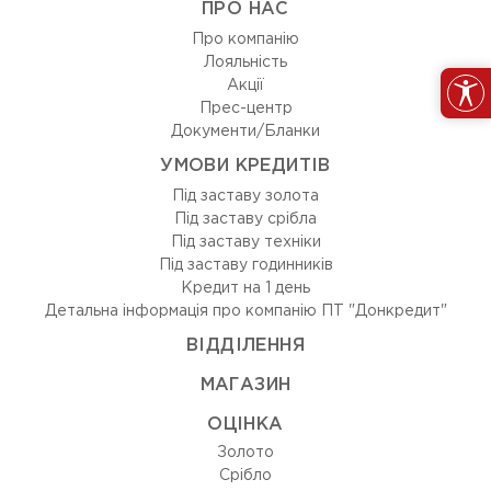
ПРО НАС
Про компанію
Лояльність
Акції
Прес-центр
Документи/Бланки
УМОВИ КРЕДИТІВ
Під заставу золота
Під заставу срібла
Під заставу техніки
Під заставу годинників
Кредит на 1 день
Детальна інформація про компанію ПТ "Донкредит"
ВIДДIЛЕННЯ
МАГАЗИН
ОЦIНКА
Золото
Срiбло