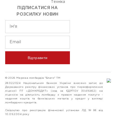
Технiка
ПІДПИСАТИСЯ НА
РОЗСИЛКУ НОВИН
Відправити
© 2026 Мережа ломбардів "Благо" ТМ
28.02.2024 Національним банком України внесено запис до
Державного реєстру фінансових установ про переоформлення
ліцензії ПТ «ДОНКРЕДИТ» (код за ЄДРПОУ 30416462) на
ліцензію на діяльність ломбарду з правом надання послуги -
надання коштів та банківських металів у кредит у вигляді
ломбардних кредитів.
Свідоцтво про реєстрацію фінансової установи ЛД №98 від
10.09.2004 року