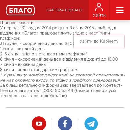
Новини
ЗМІ про нас
Підписники соц-мереж
КАР'ЄРА В БЛАГО
Ярмарки
Увійти
Різне
Шановні клієнти!
У період з 31 грудня 2014 року по 8 січня 2015 ломбардні
відділення «Благо» працюватимуть згідно з наступним
графіком:
Увійти до Кабінету
31 грудня - скорочений день до 16.00,
1 січня - вихідний день
2-5 січня - згідно з стандартним графіком *
6 січня - скорочений день все відділення відкриті до 16.00
7 січня - вихідний день
8 січня - згідно стандартним графіком.
* У разі якщо ломбард відкритий на території орендодавця і
не має окремого входу, то згідно з графіком орендодавця.
За більш детальною інформацією звертайтеся до Контакт-
Центр Благо за тел. 0800 50 55 44 (безкоштовно з усіх
телефонів на території України)