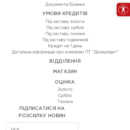
Документи/Бланки
УМОВИ КРЕДИТІВ
Під заставу золота
Під заставу срібла
Під заставу техніки
Під заставу годинників
Кредит на 1 день
Детальна інформація про компанію ПТ "Донкредит"
ВIДДIЛЕННЯ
МАГАЗИН
ОЦIНКА
Золото
Срiбло
Технiка
ПІДПИСАТИСЯ НА
РОЗСИЛКУ НОВИН