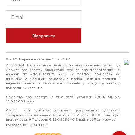
Відправити
© 2026 Мережа ломбардів "Благо" ТМ
28.02.2024 Національним банком України внесено запис до
Державного реєстру фінансових установ про переоформлення
ліцензії ПТ «ДОНКРЕДИТ» (код за ЄДРПОУ 30416462) на
ліцензію на діяльність ломбарду з правом надання послуги -
надання коштів та банківських металів у кредит у вигляді
ломбардних кредитів.
Свідоцтво про реєстрацію фінансової установи ЛД №98 від
10.09.2004 року
Орган, який здійснює державне регулювання діяльності
Товариства: Національний банк України Адреса: 01601, Київ, вул.
Інститутська, 9 Телефон: 0 800 505 240 Email:
nbu@bank.gov.ua
Розроблено FRESHTECH