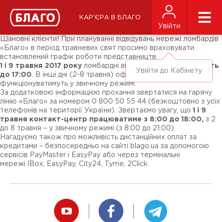
Новини
ЗМІ про нас
Підписники соц-мереж
КАР'ЄРА В БЛАГО
Ярмарки
Увійти
Різне
Шановні клієнти! При плануванні відвідувань мережі ломбардів
«Благо» в період травневих свят просимо враховувати
встановлений графік роботи представництв.
1 і 9 травня 2017 року
ломбардні відділення
працюватимуть
Увійти до Кабінету
до 17:00
. В інші дні (2-8 травня) офіси «Благо»
функціонуватимуть у звичному режимі.
За додатковою інформацією прохання звертатися на гарячу
лінію «Благо» за номером 0 800 50 55 44 (безкоштовно з усіх
телефонів на території України). Звертаємо увагу, що
1 і 9
травня контакт-центр працюватиме з 8:00 до 18:00,
з 2
до 8 травня – у звичному режимі (з 8:00 до 21:00).
Нагадуємо також про можливість дистанційних оплат за
кредитами – безпосередньо на сайті blago.ua за допомогою
сервісів PayMaster і EasyPay або через термінальні
мережі IBox, EasyPay, City24, Tyme, 2Click.