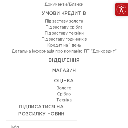
Документи/Бланки
УМОВИ КРЕДИТІВ
Під заставу золота
Під заставу срібла
Під заставу техніки
Під заставу годинників
Кредит на 1 день
Детальна інформація про компанію ПТ "Донкредит"
ВIДДIЛЕННЯ
МАГАЗИН
ОЦIНКА
Золото
Срiбло
Технiка
ПІДПИСАТИСЯ НА
РОЗСИЛКУ НОВИН