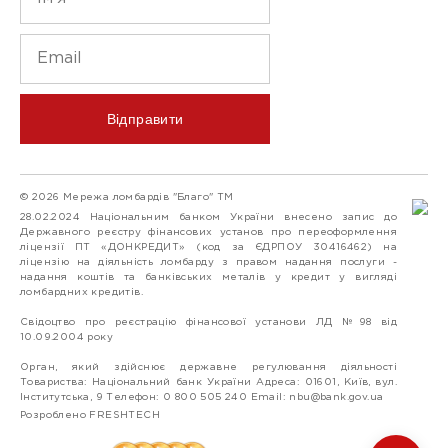
Відправити
© 2026 Мережа ломбардів "Благо" ТМ
28.02.2024 Національним банком України внесено запис до
Державного реєстру фінансових установ про переоформлення
ліцензії ПТ «ДОНКРЕДИТ» (код за ЄДРПОУ 30416462) на
ліцензію на діяльність ломбарду з правом надання послуги -
надання коштів та банківських металів у кредит у вигляді
ломбардних кредитів.
Свідоцтво про реєстрацію фінансової установи ЛД №98 від
10.09.2004 року
Орган, який здійснює державне регулювання діяльності
Товариства: Національний банк України Адреса: 01601, Київ, вул.
Інститутська, 9 Телефон: 0 800 505 240 Email:
nbu@bank.gov.ua
Розроблено FRESHTECH