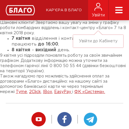
Новини
ЗМІ про нас
Підписники соц-мереж
КАР'ЄРА В БЛАГО
Ярмарки
Увійти
Різне
Шановні клієнти! Звертаємо вашу увагу на зміни у графіку
роботи ломбардних відділень і контакт-центру «Благо» 7 та 8
квітня 2018 року.
7 квітня
відділення і контакт-центр
Увійти до Кабінету
працюють
до 16:00
,
8 квітня
–
вихідний
день.
9 квітня усі підрозділи поновлять роботу за своїм звичайним
графіком. Додаткову інформацію можна уточнити за
телефоном гарячої лінії 0 800 50 55 44 (дзвінки безкоштовні
на території України).
Також нагадуємо про можливість здійснення оплат за
договорами «Благо» дистанційно: на нашому сайті за
допомогою банківської карти чи через термінальні
мережі
Tyme
,
2Click
,
IBox
,
EasyPay
і
ФК «Система».