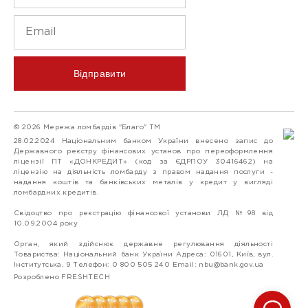
Відправити
© 2026 Мережа ломбардів "Благо" ТМ
28.02.2024 Національним банком України внесено запис до
Державного реєстру фінансових установ про переоформлення
ліцензії ПТ «ДОНКРЕДИТ» (код за ЄДРПОУ 30416462) на
ліцензію на діяльність ломбарду з правом надання послуги -
надання коштів та банківських металів у кредит у вигляді
ломбардних кредитів.
Свідоцтво про реєстрацію фінансової установи ЛД №98 від
10.09.2004 року
Орган, який здійснює державне регулювання діяльності
Товариства: Національний банк України Адреса: 01601, Київ, вул.
Інститутська, 9 Телефон: 0 800 505 240 Email:
nbu@bank.gov.ua
Розроблено FRESHTECH