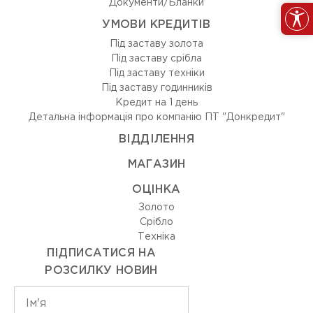
Документи/Бланки
УМОВИ КРЕДИТІВ
Під заставу золота
Під заставу срібла
Під заставу техніки
Під заставу годинників
Кредит на 1 день
Детальна інформація про компанію ПТ "Донкредит"
ВIДДIЛЕННЯ
МАГАЗИН
ОЦIНКА
Золото
Срiбло
Технiка
ПІДПИСАТИСЯ НА
РОЗСИЛКУ НОВИН