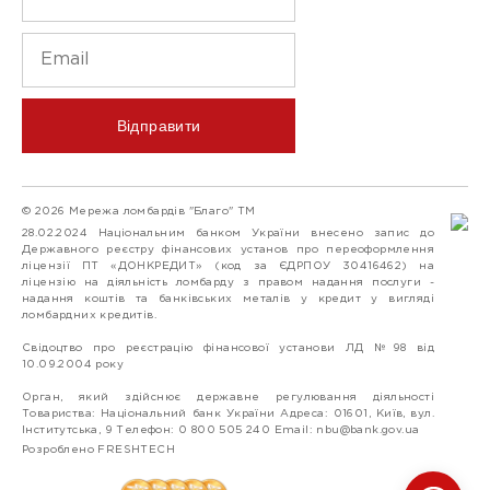
Відправити
© 2026 Мережа ломбардів "Благо" ТМ
28.02.2024 Національним банком України внесено запис до
Державного реєстру фінансових установ про переоформлення
ліцензії ПТ «ДОНКРЕДИТ» (код за ЄДРПОУ 30416462) на
ліцензію на діяльність ломбарду з правом надання послуги -
надання коштів та банківських металів у кредит у вигляді
ломбардних кредитів.
Свідоцтво про реєстрацію фінансової установи ЛД №98 від
10.09.2004 року
Орган, який здійснює державне регулювання діяльності
Товариства: Національний банк України Адреса: 01601, Київ, вул.
Інститутська, 9 Телефон: 0 800 505 240 Email:
nbu@bank.gov.ua
Розроблено FRESHTECH