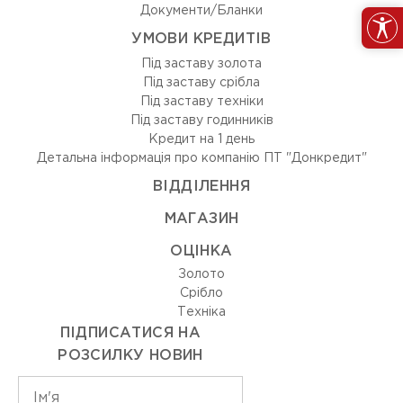
Документи/Бланки
УМОВИ КРЕДИТІВ
Під заставу золота
Під заставу срібла
Під заставу техніки
Під заставу годинників
Кредит на 1 день
Детальна інформація про компанію ПТ "Донкредит"
ВIДДIЛЕННЯ
МАГАЗИН
ОЦIНКА
Золото
Срiбло
Технiка
ПІДПИСАТИСЯ НА
РОЗСИЛКУ НОВИН