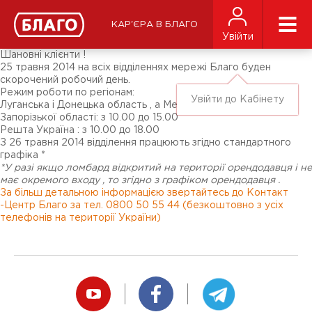
Новини
ЗМІ про нас
Підписники соц-мереж
КАР'ЄРА В БЛАГО
Ярмарки
Увійти
Різне
Шановні клієнти !
25 травня 2014 на всіх відділеннях мережі Благо буден
скорочений робочий день.
Режим роботи по регіонам:
Увійти до Кабінету
Луганська і Донецька область , а Мелітополь і Бердянськ
Запорізької області: з 10.00 до 15.00
Решта Україна : з 10.00 до 18.00
З 26 травня 2014 відділення працюють згідно стандартного
графіка *
*У разі якщо ломбард відкритий на території орендодавця і не
має окремого входу , то згідно з графіком орендодавця .
За більш детальною інформацією звертайтесь до Контакт
-Центр Благо за тел. 0800 50 55 44 (безкоштовно з усіх
телефонів на території України)