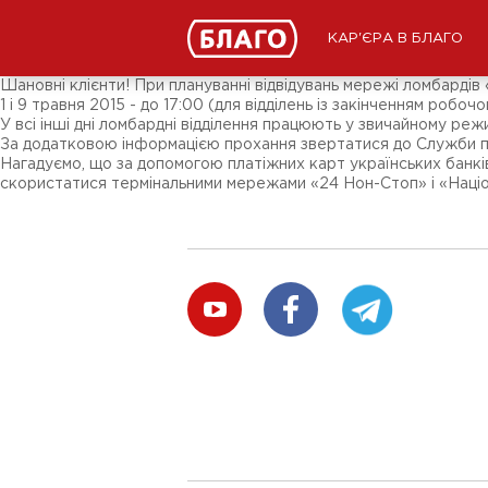
Новости
СМИ о нас
Подписчикам соц-сетей
КАР'ЄРА В БЛАГО
Ярмарки
Разное
Шановні клієнти! При плануванні відвідувань мережі ломбарді
1 і 9 травня 2015 - до 17:00 (для відділень із закінченням робоч
У всі інші дні ломбардні відділення працюють у звичайному режи
За додатковою інформацією прохання звертатися до Служби під
Нагадуємо, що за допомогою платіжних карт українських банків 
скористатися термінальними мережами «24 Нон-Стоп» і «Націон