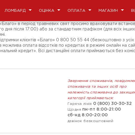
ЛОМБАРД
ОЦІНКА
ОПЛАТА
МАГАЗИН
В
в «Благо» в період травневих свят просимо враховувати встано
ого дня після 17:00) або за стандартним графіком (для всіх інших
мі.
тримки клієнтів «Благо» 0 800 50 55 44 (безкоштовно з усіх 
можлива оплата відсотків по кредитах в режимі онлайн на сайті
альний кредит». Всі дистанційні оплати приймаються без коміс
Звернення споживачів, повідомле
споживачів та інших осіб про
належність споживача до захище
категорії приймаються:
0 (800) 30-30-32
Гаряча лінія
пн-пт 8:00-21:00
Щодня
сб-нд 8:00-20:00
дзвінок безкоштовний