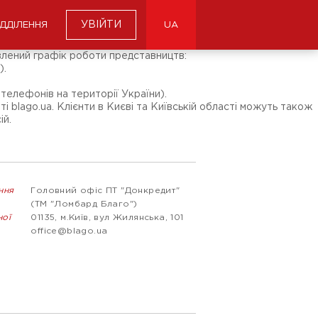
УВІЙТИ
ІДДІЛЕННЯ
UA
влений графік роботи представництв:
).
телефонів на території України).
 blago.ua. Клієнти в Києві та Київській області можуть також
ій.
ння
Головний офіс ПТ "Донкредит"
(ТМ "Ломбард Благо")
ної
01135, м.Київ, вул Жилянська, 101
office@blago.ua