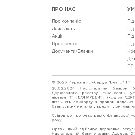
ПРО НАС
УМ
Про компанію
Під
Лояльність
Під
Акції
Під
Прес-центр
Під
Документи/Бланки
Кре
Дет
ПТ 
© 2026 Мережа ломбардів "Благо" ТМ
28.02.2024 Національним банком 
Державного реєстру фінансових у
ліцензії ПТ «ДОНКРЕДИТ» (код за ЄДР
діяльність ломбарду з правом надання
банківських металів у кредит у вигляді 
Свідоцтво про реєстрацію фінансової у
року
Орган, який здійснює державне регулю
Національний банк України Адреса: 0160