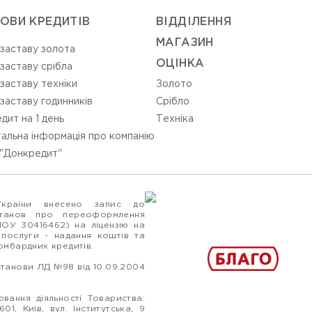
ОВИ КРЕДИТІВ
ВIДДIЛЕННЯ
МАГАЗИН
 заставу золота
ОЦIНКА
 заставу срібла
 заставу техніки
Золото
 заставу годинників
Срiбло
дит на 1 день
Технiка
альна інформація про компанію
"Донкредит"
України внесено запис до
станов про переоформлення
ПОУ 30416462) на ліцензію на
 послуги - надання коштів та
ломбардних кредитів.
станови ЛД №98 від 10.09.2004
вання діяльності Товариства:
1, Київ, вул. Інститутська, 9