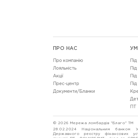
ПРО НАС
УМ
Про компанію
Під
Лояльність
Під
Акції
Під
Прес-центр
Під
Документи/Бланки
Кре
Дет
ПТ 
© 2026 Мережа ломбардів "Благо" ТМ
28.02.2024 Національним банком 
Державного реєстру фінансових у