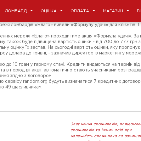
ЛОМБАРД
ОЦІНКА
ОПЛАТА
МАГАЗИН
В
і ломбардів «Благо» вивели «Формулу удачі» для клієнтів! Її с
діленнях мережі «Благо» проходитиме акція «Формула удачі». За 
у також буде підвищена вартість оцінки - від 700 до 777 грн з
ьну оцінку їх застав. На сьогодні вартість оцінки, яку пропон
урсу долара до гривні, - зазначив директор із маркетингу мережі
до 10 грам у гарному стані. Кредити видаються на термін від 2
ота в період дії акції, автоматично стають учасниками розіграші
ння згідно з договором.
 сервісу random.org будуть визначатися 7 кредитних договорів
ено 49 щасливчикам.
Звернення споживачів, повідомле
споживачів та інших осіб про
належність споживача до захище