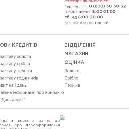
категорії приймаються:
0 (800) 30-30-32
Гаряча лінія
пн-пт 8:00-21:00
Щодня
сб-нд 8:00-20:00
дзвінок безкоштовний
ОВИ КРЕДИТІВ
ВIДДIЛЕННЯ
МАГАЗИН
 заставу золота
ОЦIНКА
 заставу срібла
 заставу техніки
Золото
 заставу годинників
Срiбло
дит на 1 день
Технiка
альна інформація про компанію
"Донкредит"
України внесено запис до
станов про переоформлення