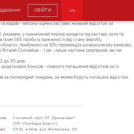
УВІЙТИ
ІДДІЛЕННЯ
UA
кладові - висока оцінка застави, низький відсоток за
її умовами, у зазначений період кредити під заставу золота
а грам 585 проби в залежності від стану виробу.
ує «Благо», приблизно на 10% перевищує розрахункову ринкову,
 Віталій Соловйов. - І це - лише частина сюрпризів, які ми
 до 30 днів.
в додаткових бонусів - повного погашення відсотків за їх
 за попередній тиждень, за якими будуть погашені відсотки.
ння
Головний офіс ПТ "Донкредит"
(ТМ "Ломбард Благо")
ної
01135, м.Київ, вул Жилянська, 101