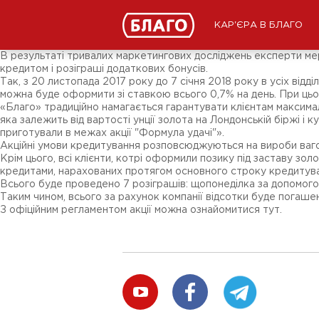
Новини
ЗМІ про нас
Підписники соц-мереж
КАР'ЄРА В БЛАГО
Ярмарки
Різне
В результаті тривалих маркетингових досліджень експерти мереж
кредитом і розіграші додаткових бонусів.
Так, з 20 листопада 2017 року до 7 січня 2018 року в усіх від
можна буде оформити зі ставкою всього 0,7% на день. При цьом
«Благо» традиційно намагається гарантувати клієнтам максимал
яка залежить від вартості унції золота на Лондонській біржі і к
приготували в межах акції "Формула удачі"».
Акційні умови кредитування розповсюджуються на вироби вагою 
Крім цього, всі клієнти, котрі оформили позику під заставу зол
кредитами, нарахованих протягом основного строку кредитува
Всього буде проведено 7 розіграшів: щопонеділка за допомогою
Таким чином, всього за рахунок компанії відсотки буде погаш
З офіційним регламентом акції можна ознайомитися тут.