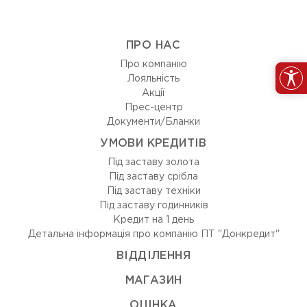
ПРО НАС
Про компанію
Лояльність
Акції
Прес-центр
Документи/Бланки
УМОВИ КРЕДИТІВ
Під заставу золота
Під заставу срібла
Під заставу техніки
Під заставу годинників
Кредит на 1 день
Детальна інформація про компанію ПТ "Донкредит"
ВIДДIЛЕННЯ
МАГАЗИН
ОЦIНКА