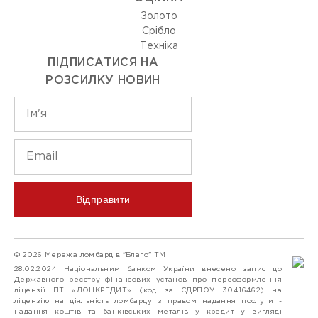
Золото
Срiбло
Технiка
ПІДПИСАТИСЯ НА
РОЗСИЛКУ НОВИН
Відправити
© 2026 Мережа ломбардів "Благо" ТМ
28.02.2024 Національним банком України внесено запис до
Державного реєстру фінансових установ про переоформлення
ліцензії ПТ «ДОНКРЕДИТ» (код за ЄДРПОУ 30416462) на
ліцензію на діяльність ломбарду з правом надання послуги -
надання коштів та банківських металів у кредит у вигляді