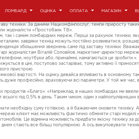
ЛОМБАРД
ОЦІНКА
ОПЛАТА
МАГАЗИН
В
таву техніки. За даними Нацкомфінпослуг, темпи приросту таки
али журналісти «Простобанк ТВ».
м, так і самим ломбардних мереж. Перші за рахунок техніки, я
металами, завдяки техніці можуть постійно розвиватися, розш
енденція збільшення звернень саме під заставу техніки. Вважа
арі журналістам Віталій Соловйов, маркетинг-директор мережі 
 телефони, ноутбуки або, принаймні, намагаються це зробити ».
нижується в ціні, поступово застаріває, тому активно її принося
ового пристрою.
инкової вартості. На оцінку девайса впливають в основному так
дять дуже професійно, враховуючи всі параметри. У той же час
их продуктів «Благо»: «Наприклад, в наших ломбардах ми ввели 
всього під 0,5% в день. Таким чином, один з найпопулярніших
ати необхідну суму готівкою, а й бажаючим оновити техніку. А
мережі клієнт має можливість фактично обміняти старі моделі на
автомобілів. Це відмінна можливість придбати якісну техніку за 
 днем ​​стають все більш популярною. А ось викуповувати технік