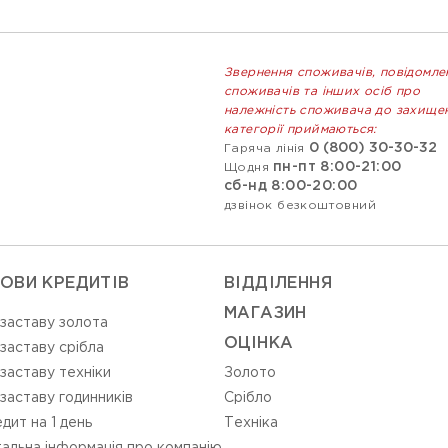
Звернення споживачів, повідомле
споживачів та інших осіб про
належність споживача до захище
категорії приймаються:
0 (800) 30-30-32
Гаряча лінія
пн-пт 8:00-21:00
Щодня
сб-нд 8:00-20:00
дзвінок безкоштовний
ОВИ КРЕДИТІВ
ВIДДIЛЕННЯ
МАГАЗИН
 заставу золота
ОЦIНКА
 заставу срібла
 заставу техніки
Золото
 заставу годинників
Срiбло
дит на 1 день
Технiка