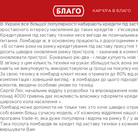
Новости
СМИ о нас
Подписчикам соц-сетей
КАР'ЄРА В БЛАГО
Ярмарки
Разное
В Україні все більшої популярності набирають кредити під зас
зростаючого інтересу населення до таких кредитів - з'ясовув
Кредитування під заставу техніки несе вигоди як позичальника
питання. Ломбарди ж, в основному працюють з дорогоцінними 
«В останні роки на ринку кредитування під заставу присутня т
досить швидке оновлення ринку пристроїв, - зазначив в комент
оновлювати пристрої. Буквально рік-два - і люди купують нові
В зв'язку з цим кількість техніки на руках збільшується, вона з
навіть не викуповують, використовуючи ці гроші на покупку н
За свою техніку в ломбарді клієнт може отримати до 80% від р
комплектація і зовнішній вигляд - в ломбардах до цього підхо
клієнтів, вводячи особливі умови по техніці.
Сергій Лях, начальник відділу з розробки та впровадження нов
понад 4000 гривень дає можливість власнику оформити кредит 
широкого кола населення ».
Ломбард може допомогти не тільки тим, хто хоче швидко отрим
собі взамін більш сучасну модель. «У кожному відділенні нашої 
програма trade-in, яка дуже популярна і відома на ринку б / у 
Така послуга ломбардів як кредит під заставу техніки з кожним
вирішувати Вам.