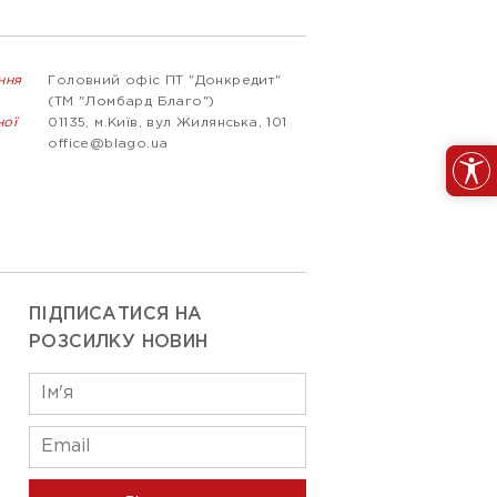
ння
Головний офіс ПТ "Донкредит"
(ТМ "Ломбард Благо")
ної
01135, м.Київ, вул Жилянська, 101
office@blago.ua
ПІДПИСАТИСЯ НА
РОЗСИЛКУ НОВИН