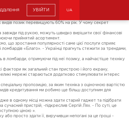
УВІЙТИ
ІДДІЛЕННЯ
UA
х видів позик перевищують 60% на рік. У чому секрет
ка завжди під рукою, можуть швидко вирішити свої фінансові
ирюючи прийнятий асортимент.
ємо, що зростання популярності саме цієї послуги сприяє
ломбардів «Благо». - Українці прагнуть стежити за трендами,
ть в ломбарди, отримуючи під неї позику, а найчастіше техніку
і фактори як загальний стан пристрою і його екрану,
, великі мережі стараються додатково стимулювати інтерес
спеціальну пропозицію, за яким техніка з оціночною вартістю
 видів кредитування ми робимо ще більш доступним для
дже в одному місці можна здати старий гаджет та підібрати
 сучасний пристрій, -підкреслив Сергій Лях. - По суті, це
доступною ціною ».
у або просто здати її, виручивши непогані за це гроші -