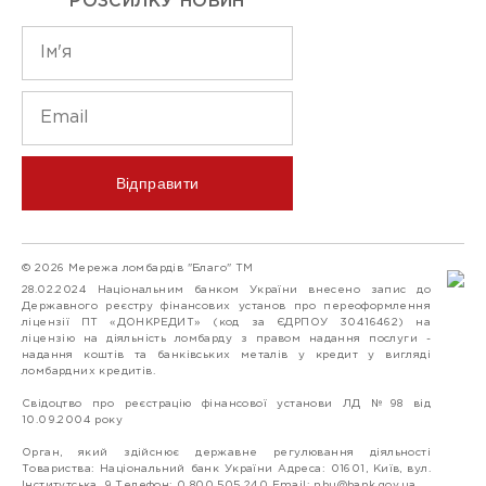
РОЗСИЛКУ НОВИН
Відправити
© 2026 Мережа ломбардів "Благо" ТМ
28.02.2024 Національним банком України внесено запис до
Державного реєстру фінансових установ про переоформлення
ліцензії ПТ «ДОНКРЕДИТ» (код за ЄДРПОУ 30416462) на
ліцензію на діяльність ломбарду з правом надання послуги -
надання коштів та банківських металів у кредит у вигляді
ломбардних кредитів.
Свідоцтво про реєстрацію фінансової установи ЛД №98 від
10.09.2004 року
Орган, який здійснює державне регулювання діяльності
Товариства: Національний банк України Адреса: 01601, Київ, вул.
Інститутська, 9 Телефон: 0 800 505 240 Email:
nbu@bank.gov.ua