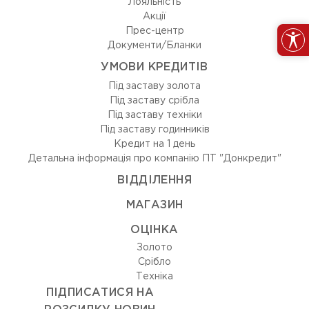
Лояльність
Акції
Прес-центр
Документи/Бланки
УМОВИ КРЕДИТІВ
Під заставу золота
Під заставу срібла
Під заставу техніки
Під заставу годинників
Кредит на 1 день
Детальна інформація про компанію ПТ "Донкредит"
ВIДДIЛЕННЯ
МАГАЗИН
ОЦIНКА
Золото
Срiбло
Технiка
ПІДПИСАТИСЯ НА