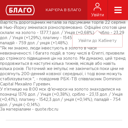
Новини
ЗМІ про нас
Підписники соц-мереж
КАР'ЄРА В БЛАГО
Ярмарки
Увійти
Різне
Вартість дорогоцінних металів за підсумками торгів 22 серпня
в Нью-Йорку змінилася різноспрямовано. Офіційні спотові ціни
склали: на золото - 1377,1 дол. / Унція (+0,68%), срібло - 23,29
дол. / Унція (+1,29%), платину - 1545 дол. / Унція (+1 , 72%),
Увійти до Кабінету
паладій - 759 дол. / унція (+1,48%).
"Як ми знаємо, люди інвестують в золото в часи
невизначеності. І багато подій, в тому числі в Єгипті, призвели
до стрімкого підвищення цін на золото. Ми думаємо, цей тренд
продовжиться в наступні кілька тижнів, місяців або навіть
кілька років. Поточний же імпульс не закінчиться поки ціни не
досягнуть 200-денний ковзної середньої, і тоді вони можуть
стабілізуватися ", - повідомив РБК-ТВ співвласник Dominion
Capital Михайло Гуревич.
У п'ятницю на 8:00 мск ф'ючерси на золото знаходилися на
позначці 1376 дол. / Унція (+0,38%), срібло - 23,13 дол. / Унція
(+0,41%), платину - 1542,3 дол / унція (+0,14%), паладій - 754
дол. / унція (-0,14%).
За матеріалами - quote.rbc.ru