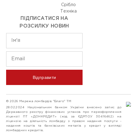
Срiбло
Технiка
ПІДПИСАТИСЯ НА
РОЗСИЛКУ НОВИН
Відправити
© 2026 Мережа ломбардів "Благо" ТМ
28.02.2024 Національним банком України внесено запис до
Державного реєстру фінансових установ про переоформлення
ліцензії ПТ «ДОНКРЕДИТ» (код за ЄДРПОУ 30416462) на
ліцензію на діяльність ломбарду з правом надання послуги -
надання коштів та банківських металів у кредит у вигляді
ломбардних кредитів.