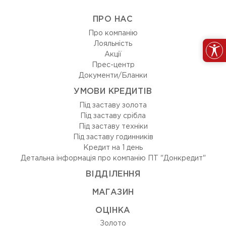
ПРО НАС
Про компанію
Лояльність
Акції
Прес-центр
Документи/Бланки
УМОВИ КРЕДИТІВ
Під заставу золота
Під заставу срібла
Під заставу техніки
Під заставу годинників
Кредит на 1 день
Детальна інформація про компанію ПТ "Донкредит"
ВIДДIЛЕННЯ
МАГАЗИН
ОЦIНКА
Золото