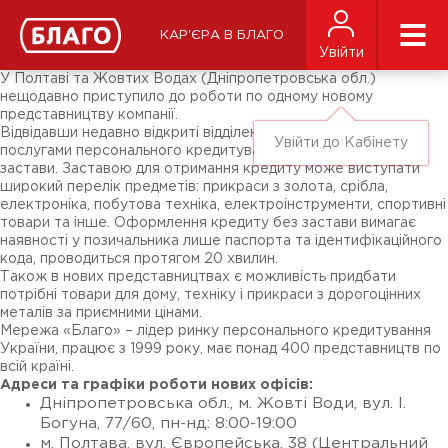
Новини
ЗМІ про нас
Підписники соц-мереж
КАР'ЄРА В БЛАГО
Ярмарки
Увійти
Різне
У Полтаві та Жовтих Водах (Дніпропетровська обл.)
нещодавно приступило до роботи по одному новому
представництву компанії.
Відвідавши недавно відкриті відділення, можна скористатися
Увійти до Кабінету
послугами персонального кредитування під заставу і без
застави. Заставою для отримання кредиту може виступати
широкий перелік предметів: прикраси з золота, срібла,
електроніка, побутова техніка, електроінструменти, спортивні
товари та інше. Оформлення кредиту без застави вимагає
наявності у позичальника лише паспорта та ідентифікаційного
кода, проводиться протягом 20 хвилин.
Також в нових представництвах є можливість придбати
потрібні товари для дому, техніку і прикраси з дорогоцінних
металів за приємними цінами.
Мережа «Благо» – лідер ринку персонального кредитування
України, працює з 1999 року, має понад 400 представництв по
всій країні.
Адреси та графіки роботи нових офісів:
Дніпропетровська обл., м. Жовті Води, вул. І.
Богуна, 77/60, пн-нд: 8:00-19:00
м. Полтава, вул. Європейська, 38 (Центральний