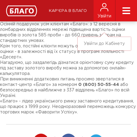
Новости
СМИ о нас
Подписчикам соц-сетей
КАР'ЄРА В БЛАГО
Ярмарки
Увійти
Разное
Осінній подарунок усім клієнтам «Благо»: з 12 вересня в
ломбардних відділеннях мережі підвищена вартість оцінки
виробів із золота 585 проби - до 660 гривень за грам на
стандартних умовах.
Увійти до Кабінету
Крім того, постійні клієнти можуть отримати ще до + 15% до
оцінки - в залежності від їх статусу в програмі лояльності
«Десерт».
Нагадуємо, що заздалегідь дізнатися орієнтовну суму кредиту
під заставу золотого виробу можна за допомогою онлайн-
калькулятора.
При виникненні додаткових питань просимо звертатися в
контакт-центр «Благо» за номером
0 (800) 50-55-44
або
безпосередньо в найближче з 337 відділень «Благо» по всій
Україні.
«Благо» - лідер українського ринку заставного кредитування,
що працює з 1999 року. Неодноразовий переможець конкурсу
торгових марок «Фаворити Успіху».