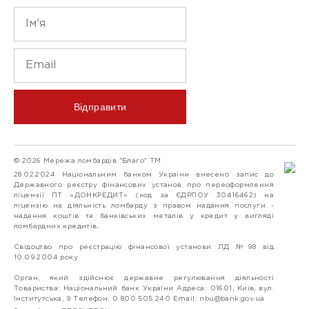
Відправити
© 2026 Мережа ломбардів "Благо" ТМ
28.02.2024 Національним банком України внесено запис до
Державного реєстру фінансових установ про переоформлення
ліцензії ПТ «ДОНКРЕДИТ» (код за ЄДРПОУ 30416462) на
ліцензію на діяльність ломбарду з правом надання послуги -
надання коштів та банківських металів у кредит у вигляді
ломбардних кредитів.
Свідоцтво про реєстрацію фінансової установи ЛД №98 від
10.09.2004 року
Орган, який здійснює державне регулювання діяльності
Товариства: Національний банк України Адреса: 01601, Київ, вул.
Інститутська, 9 Телефон: 0 800 505 240 Email:
nbu@bank.gov.ua