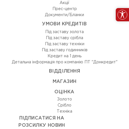
Акції
Прес-центр
Документи/Бланки
УМОВИ КРЕДИТІВ
Під заставу золота
Під заставу срібла
Під заставу техніки
Під заставу годинників
Кредит на 1 день
Детальна інформація про компанію ПТ "Донкредит"
ВIДДIЛЕННЯ
МАГАЗИН
ОЦIНКА
Золото
Срiбло
Технiка
ПІДПИСАТИСЯ НА
РОЗСИЛКУ НОВИН