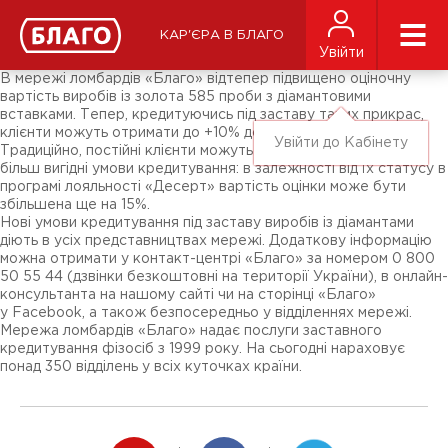
Новини
ЗМІ про нас
Підписники соц-мереж
КАР'ЄРА В БЛАГО
Ярмарки
Увійти
Різне
В мережі ломбардів «Благо» відтепер підвищено оціночну
вартість виробів із золота 585 проби з діамантовими
вставками. Тепер, кредитуючись під заставу таких прикрас,
клієнти можуть отримати до +10% до суми позики.
Увійти до Кабінету
Традиційно, постійні клієнти можуть розраховувати на ще
більш вигідні умови кредитування: в залежності від їх статусу в
програмі лояльності «Десерт» вартість оцінки може бути
збільшена ще на 15%.
Нові умови кредитування під заставу виробів із діамантами
діють в усіх представництвах мережі. Додаткову інформацію
можна отримати у контакт-центрі «Благо» за номером 0 800
50 55 44 (дзвінки безкоштовні на території України), в онлайн-
консультанта на нашому сайті чи на сторінці «Благо»
у Facebook, а також безпосередньо у відділеннях мережі.
Мережа ломбардів «Благо» надає послуги заставного
кредитування фізосіб з 1999 року. На сьогодні нараховує
понад 350 відділень у всіх куточках країни.