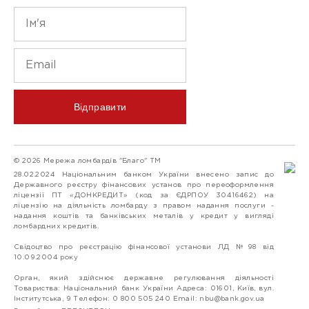
Відправити
© 2026 Мережа ломбардів "Благо" ТМ
28.02.2024 Національним банком України внесено запис до
Державного реєстру фінансових установ про переоформлення
ліцензії ПТ «ДОНКРЕДИТ» (код за ЄДРПОУ 30416462) на
ліцензію на діяльність ломбарду з правом надання послуги -
надання коштів та банківських металів у кредит у вигляді
ломбардних кредитів.
Свідоцтво про реєстрацію фінансової установи ЛД №98 від
10.09.2004 року
Орган, який здійснює державне регулювання діяльності
Товариства: Національний банк України Адреса: 01601, Київ, вул.
Інститутська, 9 Телефон: 0 800 505 240 Email:
nbu@bank.gov.ua