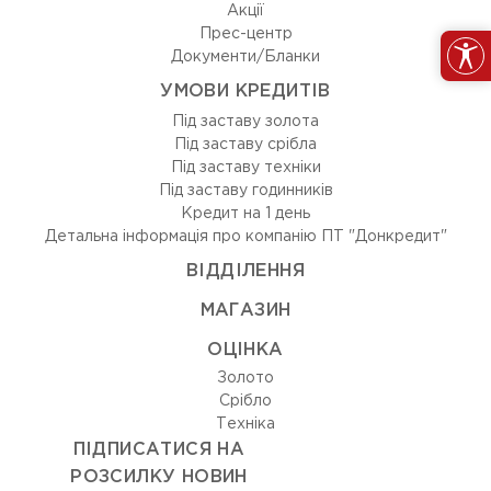
Акції
Прес-центр
Документи/Бланки
УМОВИ КРЕДИТІВ
Під заставу золота
Під заставу срібла
Під заставу техніки
Під заставу годинників
Кредит на 1 день
Детальна інформація про компанію ПТ "Донкредит"
ВIДДIЛЕННЯ
МАГАЗИН
ОЦIНКА
Золото
Срiбло
Технiка
ПІДПИСАТИСЯ НА
РОЗСИЛКУ НОВИН