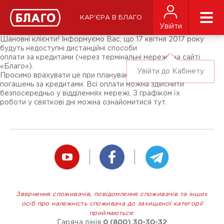
Новини
ЗМІ про нас
Підписники соц-мереж
КАР'ЄРА В БЛАГО
Ярмарки
Увійти
Різне
Шановні клієнти! Інформуємо Вас, що 17 квітня 2017 року
будуть недоступні дистанційні способи
оплати за кредитами (через термінальні мережі, на сайті
«Благо»).
Увійти до Кабінету
Просимо врахувати це при плануванні графіків
погашень за кредитами. Всі оплати можна здійснити
безпосередньо у відділеннях мережі. З графіком їх
роботи у святкові дні можна ознайомитися тут.
Звернення споживачів, повідомлення споживачів та інших
осіб про належність споживача до захищеної категорії
приймаються:
Гаряча лінія
0 (800) 30-30-32