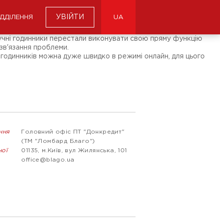
УВІЙТИ
ІДДІЛЕННЯ
UA
наручні годинники перестали виконувати свою пряму функцію
зв'язання проблеми.
 годинників можна дуже швидко в режимі онлайн, для цього
ння
Головний офіс ПТ "Донкредит"
(ТМ "Ломбард Благо")
ної
01135, м.Київ, вул Жилянська, 101
office@blago.ua