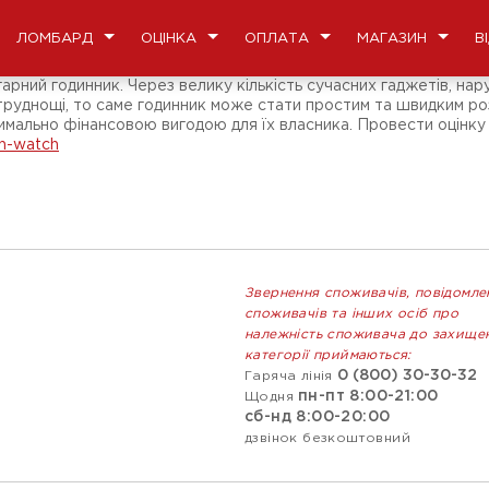
ЛОМБАРД
ОЦІНКА
ОПЛАТА
МАГАЗИН
В
е гарний годинник. Через велику кількість сучасних гаджетів, 
 труднощі, то саме годинник може стати простим та швидким ро
симально фінансовою вигодою для їх власника. Провести оцінку
on-watch
Звернення споживачів, повідомле
споживачів та інших осіб про
належність споживача до захище
категорії приймаються:
0 (800) 30-30-32
Гаряча лінія
пн-пт 8:00-21:00
Щодня
сб-нд 8:00-20:00
дзвінок безкоштовний