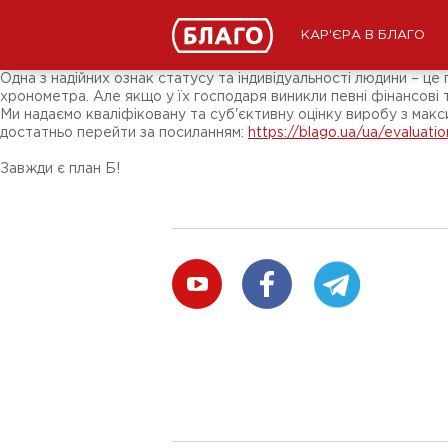
Новини
ЗМІ про нас
Підписники соц-мереж
КАР'ЄРА В БЛАГО
Ярмарки
Різне
Одна з надійних ознак статусу та індивідуальності людини – ц
хронометра. Але якщо у їх господаря виникли певні фінансові
Ми надаємо кваліфіковану та суб'єктивну оцінку виробу з мак
достатньо перейти за посиланням:
https://blago.ua/ua/evaluati
Завжди є план Б!