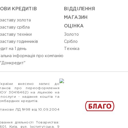
ОВИ КРЕДИТІВ
ВIДДIЛЕННЯ
МАГАЗИН
 заставу золота
ОЦIНКА
 заставу срібла
 заставу техніки
Золото
 заставу годинників
Срiбло
дит на 1 день
Технiка
альна інформація про компанію
"Донкредит"
України внесено запис до
станов про переоформлення
ПОУ 30416462) на ліцензію на
 послуги - надання коштів та
ломбардних кредитів.
станови ЛД №98 від 10.09.2004
вання діяльності Товариства:
1, Київ, вул. Інститутська, 9