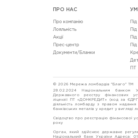
ПРО НАС
УМ
Про компанію
Під
Лояльність
Під
Акції
Під
Прес-центр
Під
Документи/Бланки
Кре
Дет
ПТ 
© 2026 Мережа ломбардів "Благо" ТМ
28.02.2024 Національним банком 
Державного реєстру фінансових у
ліцензії ПТ «ДОНКРЕДИТ» (код за ЄДР
діяльність ломбарду з правом надання
банківських металів у кредит у вигляді 
Свідоцтво про реєстрацію фінансової у
року
Орган, який здійснює державне регулю
Національний банк України Адреса: 0160