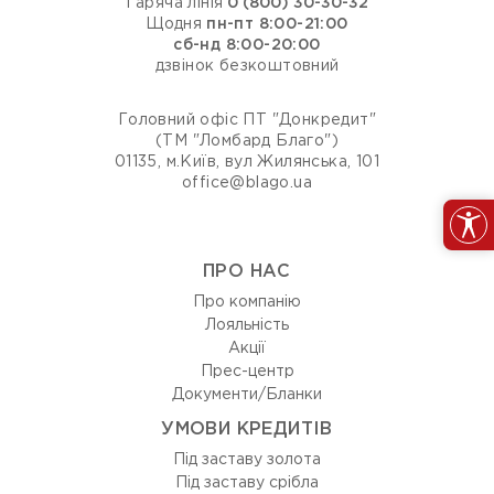
Гаряча лінія
0 (800) 30-30-32
Щодня
пн-пт 8:00-21:00
сб-нд 8:00-20:00
дзвінок безкоштовний
Головний офіс ПТ "Донкредит"
(ТМ "Ломбард Благо")
01135, м.Київ, вул Жилянська, 101
office@blago.ua
ПРО НАС
Про компанію
Лояльність
Акції
Прес-центр
Документи/Бланки
УМОВИ КРЕДИТІВ
Під заставу золота
Під заставу срібла