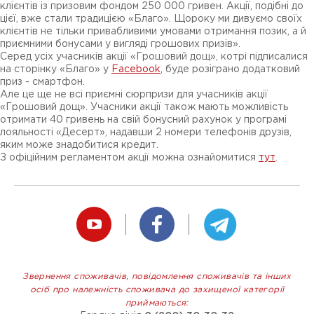
клієнтів із призовим фондом 250 000 гривен. Акції, подібні до
цієї, вже стали традицією «Благо». Щороку ми дивуємо своїх
клієнтів не тільки привабливими умовами отримання позик, а й
приємними бонусами у вигляді грошових призів».
Серед усіх учасників акції «Грошовий дощ», котрі підписалися
на сторінку «Благо» у
Facebook
, буде розіграно додатковий
приз - смартфон.
Але це ще не всі приємні сюрпризи для учасників акції
«Грошовий дощ». Учасники акції також мають можливість
отримати 40 гривень на свій бонусний рахунок у програмі
лояльності «Десерт», надавши 2 номери телефонів друзів,
яким може знадобитися кредит.
З офіційним регламентом акції можна ознайомитися
тут
.
Звернення споживачів, повідомлення споживачів та інших
осіб про належність споживача до захищеної категорії
приймаються: