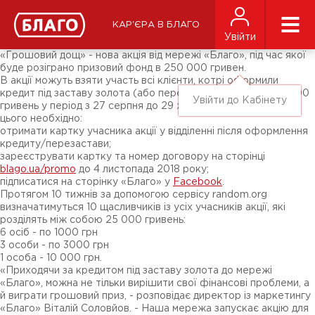
Новини
ЗМІ про нас
Підписники соц-мереж
КАР'ЄРА В БЛАГО
Ярмарки
Увійти
Різне
«Грошовий дощ» - нова акція від мережі «Благо», під час якої
буде розіграно призовий фонд в 250 000 гривен.
В акції можуть взяти участь всі клієнти, котрі оформили
кредит під заставу золота (або перезастави) на суму від 1000
Увійти до Кабінету
гривень у період з 27 серпня до 29 жовтня 2018 року. Для
цього необхідно:
отримати картку учасника акції у відділенні після оформлення
кредиту/перезастави;
зареєструвати картку та номер договору на сторінці
blago.ua/promo
до 4 листопада 2018 року;
підписатися на сторінку «Благо» у
Facebook
.
Протягом 10 тижнів за допомогою сервісу random.org
визначатимуться 10 щасливчиків із усіх учасників акції, які
розділять між собою 25 000 гривень:
6 осіб - по 1000 грн
3 особи - по 3000 грн
1 особа - 10 000 грн.
«Приходячи за кредитом під заставу золота до мережі
«Благо», можна не тільки вирішити свої фінансові проблеми, а
й виграти грошовий приз, - розповідає директор із маркетингу
«Благо» Віталій Соловйов. - Наша мережа запускає акцію для