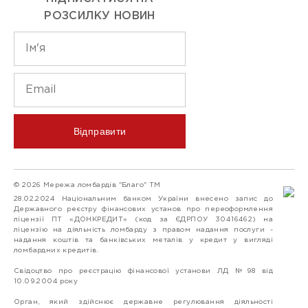
РОЗСИЛКУ НОВИН
Відправити
© 2026 Мережа ломбардів "Благо" ТМ
28.02.2024 Національним банком України внесено запис до
Державного реєстру фінансових установ про переоформлення
ліцензії ПТ «ДОНКРЕДИТ» (код за ЄДРПОУ 30416462) на
ліцензію на діяльність ломбарду з правом надання послуги -
надання коштів та банківських металів у кредит у вигляді
ломбардних кредитів.
Свідоцтво про реєстрацію фінансової установи ЛД №98 від
10.09.2004 року
Орган, який здійснює державне регулювання діяльності