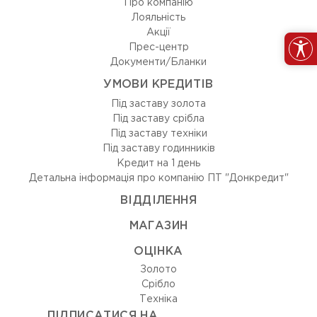
Про компанію
Лояльність
Акції
Прес-центр
Документи/Бланки
УМОВИ КРЕДИТІВ
Під заставу золота
Під заставу срібла
Під заставу техніки
Під заставу годинників
Кредит на 1 день
Детальна інформація про компанію ПТ "Донкредит"
ВIДДIЛЕННЯ
МАГАЗИН
ОЦIНКА
Золото
Срiбло
Технiка
ПІДПИСАТИСЯ НА