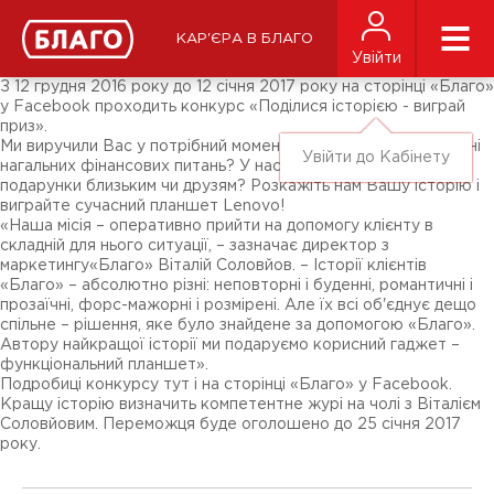
Новости
СМИ о нас
Подписчикам соц-сетей
КАР'ЄРА В БЛАГО
Ярмарки
Увійти
Разное
З 12 грудня 2016 року до 12 січня 2017 року на сторінці «Благо»
у Facebook проходить конкурс «Поділися історією - виграй
приз».
Ми виручили Вас у потрібний момент? Допомогли у вирішенні
Увійти до Кабінету
нагальних фінансових питань? У нас Ви обрали вдалі
подарунки близьким чи друзям? Розкажіть нам Вашу історію і
виграйте сучасний планшет Lenovo!
«Наша місія – оперативно прийти на допомогу клієнту в
складній для нього ситуації, – зазначає директор з
маркетингу«Благо» Віталій Соловйов. – Історії клієнтів
«Благо» – абсолютно різні: неповторні і буденні, романтичні і
прозаїчні, форс-мажорні і розмірені. Але їх всі об'єднує дещо
спільне – рішення, яке було знайдене за допомогою «Благо».
Автору найкращої історії ми подаруємо корисний гаджет –
функціональний планшет».
Подробиці конкурсу тут і на сторінці «Благо» у Facebook.
Кращу історію визначить компетентне журі на чолі з Віталієм
Соловйовим. Переможця буде оголошено до 25 січня 2017
року.